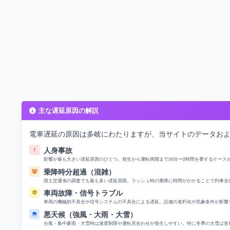
主な遅延原因の解説
電車遅延の原因は多岐にわたりますが、当サイトのデータお
人身事故
影響が最も大きい遅延原因のひとつ。発生から運転再開まで30分〜2時間を要するケース
乗降時分超過（混雑）
国土交通省の調査でも最も多い遅延原因。ラッシュ時の乗降に時間がかかることで列車全
車両故障・信号トラブル
車両の機械的不具合や信号システムの不具合による遅延。設備の老朽化や気象条件が影響
悪天候（強風・大雨・大雪）
台風・集中豪雨・大雪時は速度制限や運転見合わせが発生しやすい。特に冬季の大雪は首