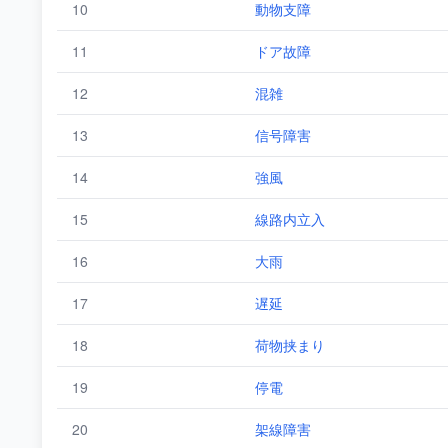
10
動物支障
11
ドア故障
12
混雑
13
信号障害
14
強風
15
線路内立入
16
大雨
17
遅延
18
荷物挟まり
19
停電
20
架線障害