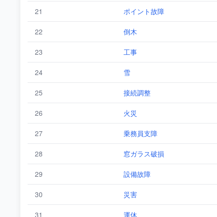
21
ポイント故障
22
倒木
23
工事
24
雪
25
接続調整
26
火災
27
乗務員支障
28
窓ガラス破損
29
設備故障
30
災害
31
運休