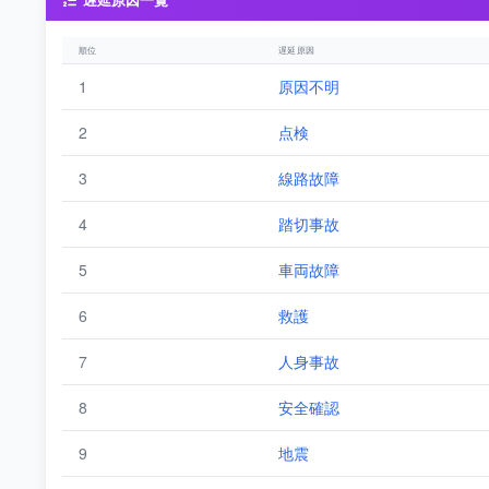
遅延原因一覧
順位
遅延原因
1
原因不明
2
点検
3
線路故障
4
踏切事故
5
車両故障
6
救護
7
人身事故
8
安全確認
9
地震