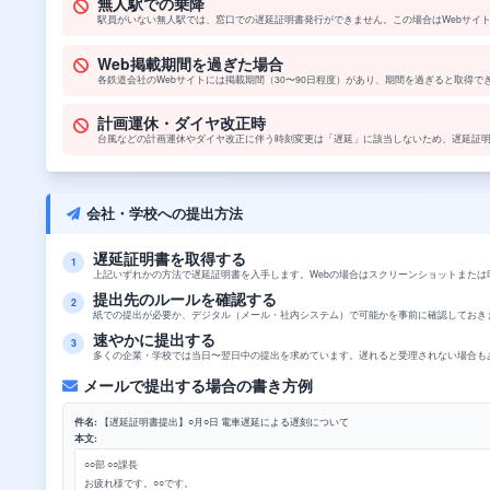
無人駅での乗降
駅員がいない無人駅では、窓口での遅延証明書発行ができません。この場合はWebサイ
Web掲載期間を過ぎた場合
各鉄道会社のWebサイトには掲載期間（30〜90日程度）があり、期間を過ぎると取得
計画運休・ダイヤ改正時
台風などの計画運休やダイヤ改正に伴う時刻変更は「遅延」に該当しないため、遅延証
会社・学校への提出方法
遅延証明書を取得する
1
上記いずれかの方法で遅延証明書を入手します。Webの場合はスクリーンショットまたは
提出先のルールを確認する
2
紙での提出が必要か、デジタル（メール・社内システム）で可能かを事前に確認しておき
速やかに提出する
3
多くの企業・学校では当日〜翌日中の提出を求めています。遅れると受理されない場合も
メールで提出する場合の書き方例
件名:
【遅延証明書提出】○月○日 電車遅延による遅刻について
本文:
○○部 ○○課長
お疲れ様です。○○です。