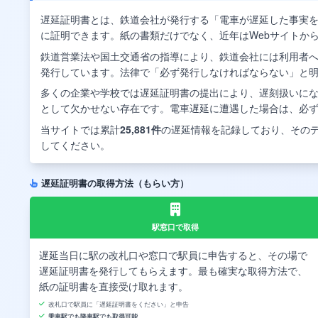
遅延証明書とは、鉄道会社が発行する「電車が遅延した事実
に証明できます。紙の書類だけでなく、近年はWebサイトか
鉄道営業法や国土交通省の指導により、鉄道会社には利用者
発行しています。法律で「必ず発行しなければならない」と
多くの企業や学校では遅延証明書の提出により、遅刻扱いに
として欠かせない存在です。電車遅延に遭遇した場合は、必
当サイトでは累計
25,881件
の遅延情報を記録しており、その
してください。
遅延証明書の取得方法（もらい方）
駅窓口で取得
遅延当日に駅の改札口や窓口で駅員に申告すると、その場で
遅延証明書を発行してもらえます。最も確実な取得方法で、
紙の証明書を直接受け取れます。
改札口で駅員に「遅延証明書をください」と申告
乗車駅でも降車駅でも取得可能