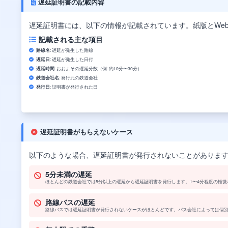
遅延証明書の記載内容
遅延証明書には、以下の情報が記載されています。紙版とWe
記載される主な項目
路線名
: 遅延が発生した路線
遅延日
: 遅延が発生した日付
遅延時間
: おおよその遅延分数（例: 約10分〜30分）
鉄道会社名
: 発行元の鉄道会社
発行日
: 証明書が発行された日
遅延証明書がもらえないケース
以下のような場合、遅延証明書が発行されないことがありま
5分未満の遅延
ほとんどの鉄道会社では5分以上の遅延から遅延証明書を発行します。1〜4分程度の軽
路線バスの遅延
路線バスでは遅延証明書が発行されないケースがほとんどです。バス会社によっては個