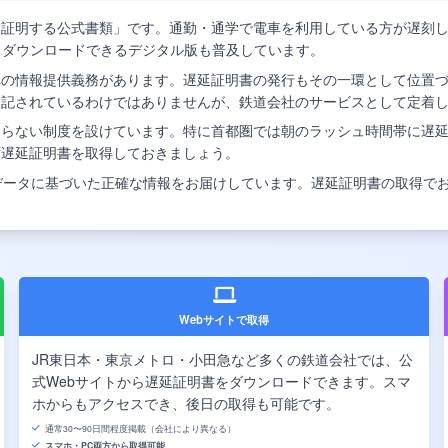
を証明する公式書類」です。通勤・通学で電車を利用している方が遅刻
らダウンロードできるデジタル版も普及しています。
への情報提供義務があります。遅延証明書の発行もその一環として位置
明記されているわけではありませんが、鉄道会社のサービスとして定着
ならない制度を設けています。特に首都圏では朝のラッシュ時間帯に遅
ず遅延証明書を取得しておきましょう。
データに基づいた正確な情報をお届けしています。遅延証明書の取得で
Webサイトで取得
JR東日本・東京メトロ・小田急など多くの鉄道会社では、公
式Webサイトから遅延証明書をダウンロードできます。スマ
ホからもアクセスでき、後日の取得も可能です。
通常30〜90日間程度掲載（会社により異なる）
スマホ・PC両方から取得可能