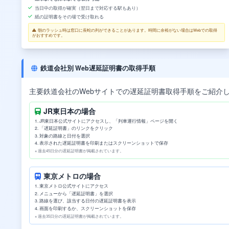
当日中の取得が確実（翌日まで対応する駅もあり）
紙の証明書をその場で受け取れる
朝のラッシュ時は窓口に長蛇の列ができることがあります。時間に余裕がない場合はWebでの取得
がおすすめです。
鉄道会社別 Web遅延証明書の取得手順
主要鉄道会社のWebサイトでの遅延証明書取得手順をご紹介
JR東日本の場合
JR東日本公式サイトにアクセスし、「列車運行情報」ページを開く
「遅延証明書」のリンクをクリック
対象の路線と日付を選択
表示された遅延証明書を印刷またはスクリーンショットで保存
※ 過去45日分の遅延証明書が掲載されています。
東京メトロの場合
東京メトロ公式サイトにアクセス
メニューから「遅延証明書」を選択
路線を選び、該当する日付の遅延証明書を表示
画面を印刷するか、スクリーンショットを保存
※ 過去35日分の遅延証明書が掲載されています。