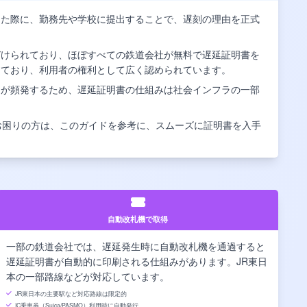
した際に、勤務先や学校に提出することで、遅刻の理由を正式
づけられており、ほぼすべての鉄道会社が無料で遅延証明書を
しており、利用者の権利として広く認められています。
延が頻発するため、遅延証明書の仕組みは社会インフラの一部
お困りの方は、このガイドを参考に、スムーズに証明書を入手
自動改札機で取得
一部の鉄道会社では、遅延発生時に自動改札機を通過すると
遅延証明書が自動的に印刷される仕組みがあります。JR東日
本の一部路線などが対応しています。
JR東日本の主要駅など対応路線は限定的
IC乗車券（Suica/PASMO）利用時に自動発行