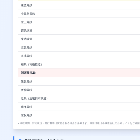
東急電鉄
小田急電鉄
京王電鉄
西武鉄道
東武鉄道
京急電鉄
京成電鉄
相鉄（相模鉄道）
関西圏 私鉄
阪急電鉄
阪神電鉄
近鉄（近畿日本鉄道）
南海電鉄
京阪電鉄
※ 掲載期間・対応状況・発行基準は変更される場合があります。最新情報は各鉄道会社の公式サイトをご確認