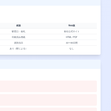
紙版
Web版
駅窓口・改札
各社公式サイト
印刷済み用紙
HTML / PDF
原則当日
30〜90日間
あり（駅による）
なし