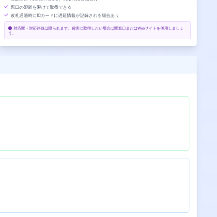
窓口の混雑を避けて取得できる
改札通過時にICカードに遅延情報が記録される場合あり
対応駅・対応路線は限られます。確実に取得したい場合は駅窓口またはWebサイトを併用しましょ
う。