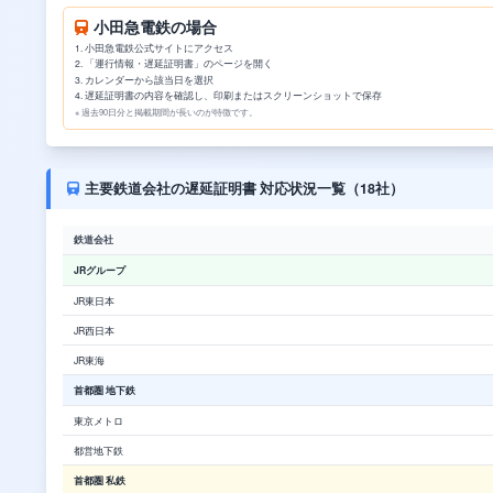
小田急電鉄の場合
小田急電鉄公式サイトにアクセス
「運行情報・遅延証明書」のページを開く
カレンダーから該当日を選択
遅延証明書の内容を確認し、印刷またはスクリーンショットで保存
※ 過去90日分と掲載期間が長いのが特徴です。
主要鉄道会社の遅延証明書 対応状況一覧（18社）
鉄道会社
JRグループ
JR東日本
JR西日本
JR東海
首都圏 地下鉄
東京メトロ
都営地下鉄
首都圏 私鉄