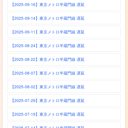
【2025-09-16】東京メトロ半蔵門線 遅延
【2025-09-14】東京メトロ半蔵門線 遅延
【2025-09-11】東京メトロ半蔵門線 遅延
【2025-08-24】東京メトロ半蔵門線 遅延
【2025-08-22】東京メトロ半蔵門線 遅延
【2025-08-07】東京メトロ半蔵門線 遅延
【2025-08-02】東京メトロ半蔵門線 遅延
【2025-07-29】東京メトロ半蔵門線 遅延
【2025-07-19】東京メトロ半蔵門線 遅延
【2025-07-14】東京メトロ半蔵門線 遅延