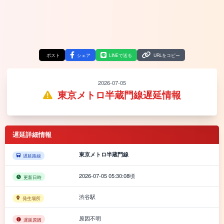
ポスト
シェア
LINEで送る
URLをコピー
2026-07-05
東京メトロ半蔵門線遅延情報
遅延詳細情報
東京メトロ半蔵門線
遅延路線
2026-07-05 05:30:08頃
更新日時
渋谷駅
発生場所
原因不明
遅延原因