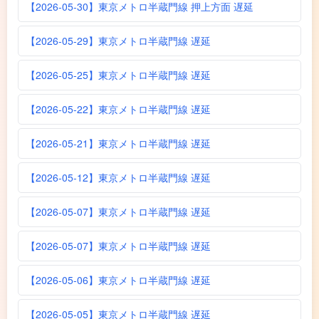
【2026-05-30】東京メトロ半蔵門線 押上方面 遅延
【2026-05-29】東京メトロ半蔵門線 遅延
【2026-05-25】東京メトロ半蔵門線 遅延
【2026-05-22】東京メトロ半蔵門線 遅延
【2026-05-21】東京メトロ半蔵門線 遅延
【2026-05-12】東京メトロ半蔵門線 遅延
【2026-05-07】東京メトロ半蔵門線 遅延
【2026-05-07】東京メトロ半蔵門線 遅延
【2026-05-06】東京メトロ半蔵門線 遅延
【2026-05-05】東京メトロ半蔵門線 遅延