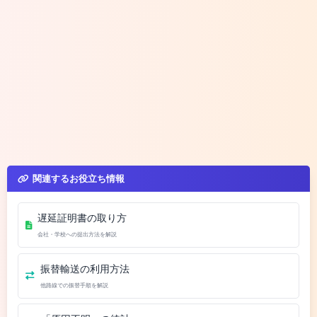
関連するお役立ち情報
遅延証明書の取り方
会社・学校への提出方法を解説
振替輸送の利用方法
他路線での振替手順を解説