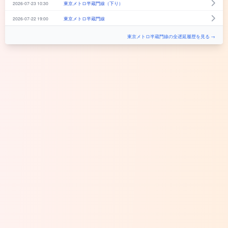
2026-07-23 10:30
東京メトロ半蔵門線（下り）
2026-07-22 19:00
東京メトロ半蔵門線
東京メトロ半蔵門線の全遅延履歴を見る →