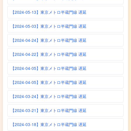
【2024-05-13】東京メトロ半蔵門線 遅延
【2024-05-03】東京メトロ半蔵門線 遅延
【2024-04-24】東京メトロ半蔵門線 遅延
【2024-04-22】東京メトロ半蔵門線 遅延
【2024-04-05】東京メトロ半蔵門線 遅延
【2024-04-05】東京メトロ半蔵門線 遅延
【2024-03-24】東京メトロ半蔵門線 遅延
【2024-03-21】東京メトロ半蔵門線 遅延
【2024-03-18】東京メトロ半蔵門線 遅延