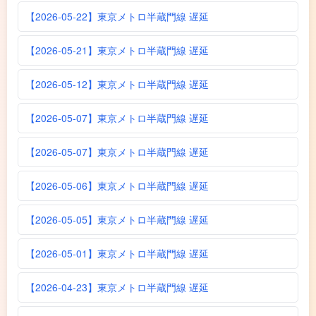
【2026-05-22】東京メトロ半蔵門線 遅延
【2026-05-21】東京メトロ半蔵門線 遅延
【2026-05-12】東京メトロ半蔵門線 遅延
【2026-05-07】東京メトロ半蔵門線 遅延
【2026-05-07】東京メトロ半蔵門線 遅延
【2026-05-06】東京メトロ半蔵門線 遅延
【2026-05-05】東京メトロ半蔵門線 遅延
【2026-05-01】東京メトロ半蔵門線 遅延
【2026-04-23】東京メトロ半蔵門線 遅延