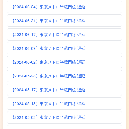
【2024-06-24】東京メトロ半蔵門線 遅延
【2024-06-21】東京メトロ半蔵門線 遅延
【2024-06-17】東京メトロ半蔵門線 遅延
【2024-06-09】東京メトロ半蔵門線 遅延
【2024-06-02】東京メトロ半蔵門線 遅延
【2024-05-28】東京メトロ半蔵門線 遅延
【2024-05-17】東京メトロ半蔵門線 遅延
【2024-05-13】東京メトロ半蔵門線 遅延
【2024-05-03】東京メトロ半蔵門線 遅延