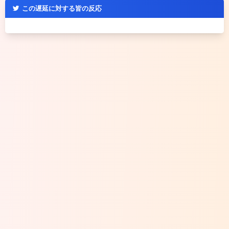
この遅延に対する皆の反応