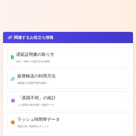
関連するお役立ち情報
遅延証明書の取り方
会社・学校への提出方法を解説
振替輸送の利用方法
他路線での振替手順を解説
「原因不明」の統計
この原因の発生頻度・路線データ
ラッシュ時間帯データ
遅延が多い時間帯をチェック