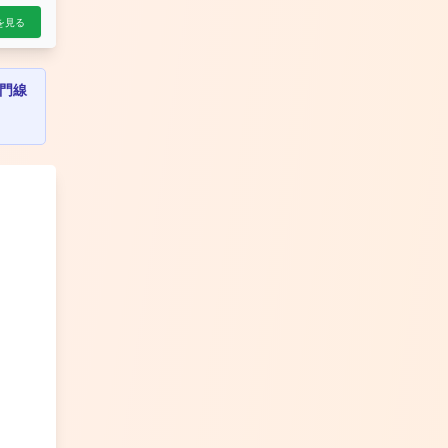
を見る
門線