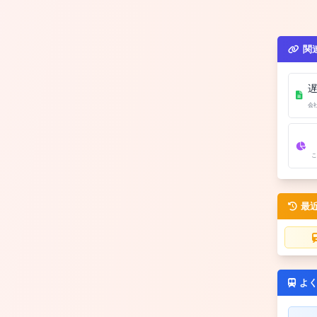
関
会
こ
最
よ