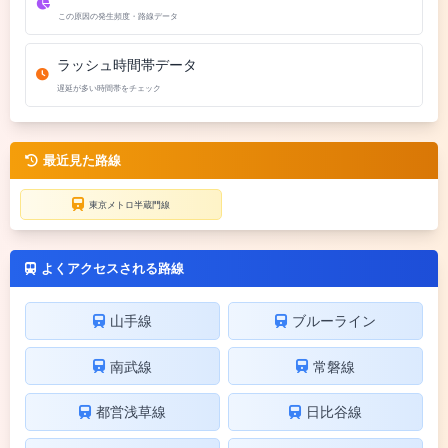
この原因の発生頻度・路線データ
ラッシュ時間帯データ
遅延が多い時間帯をチェック
最近見た路線
東京メトロ半蔵門線
よくアクセスされる路線
山手線
ブルーライン
南武線
常磐線
都営浅草線
日比谷線