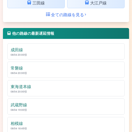
三田線
大江戸線
全ての路線を見る
他の路線の最新遅延情報
成田線
08/04 20:00頃
常磐線
08/04 20:00頃
東海道本線
08/04 20:00頃
武蔵野線
08/04 19:00頃
相模線
08/04 18:45頃