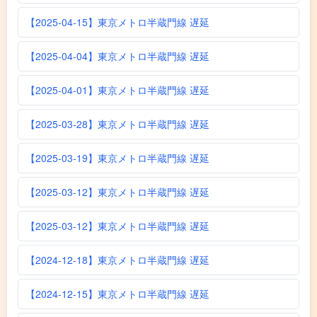
【2025-04-15】東京メトロ半蔵門線 遅延
【2025-04-04】東京メトロ半蔵門線 遅延
【2025-04-01】東京メトロ半蔵門線 遅延
【2025-03-28】東京メトロ半蔵門線 遅延
【2025-03-19】東京メトロ半蔵門線 遅延
【2025-03-12】東京メトロ半蔵門線 遅延
【2025-03-12】東京メトロ半蔵門線 遅延
【2024-12-18】東京メトロ半蔵門線 遅延
【2024-12-15】東京メトロ半蔵門線 遅延