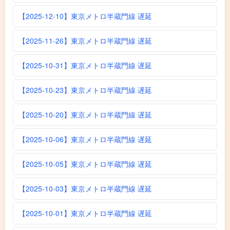
【2025-12-10】東京メトロ半蔵門線 遅延
【2025-11-26】東京メトロ半蔵門線 遅延
【2025-10-31】東京メトロ半蔵門線 遅延
【2025-10-23】東京メトロ半蔵門線 遅延
【2025-10-20】東京メトロ半蔵門線 遅延
【2025-10-06】東京メトロ半蔵門線 遅延
【2025-10-05】東京メトロ半蔵門線 遅延
【2025-10-03】東京メトロ半蔵門線 遅延
【2025-10-01】東京メトロ半蔵門線 遅延