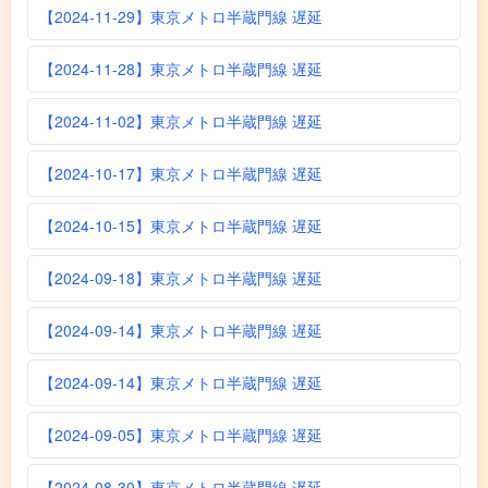
【2024-11-29】東京メトロ半蔵門線 遅延
【2024-11-28】東京メトロ半蔵門線 遅延
【2024-11-02】東京メトロ半蔵門線 遅延
【2024-10-17】東京メトロ半蔵門線 遅延
【2024-10-15】東京メトロ半蔵門線 遅延
【2024-09-18】東京メトロ半蔵門線 遅延
【2024-09-14】東京メトロ半蔵門線 遅延
【2024-09-14】東京メトロ半蔵門線 遅延
【2024-09-05】東京メトロ半蔵門線 遅延
【2024-08-30】東京メトロ半蔵門線 遅延