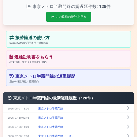
東京メトロ半蔵門線の総遅延件数:
128
件
この路線の統計を見る
振替輸送の使い方
Suica/PASMOの利用条件・対象路線
遅延証明書をもらう
JR東日本・東京メトロ等18社対応
東京メトロ半蔵門線の遅延履歴
過去の遅延件数・原因傾向
東京メトロ半蔵門線の最新遅延履歴（128件）
2026-08-01 15:30
東京メトロ半蔵門線
2026-07-30 09:15
東京メトロ半蔵門線
2026-07-26 14:00
東京メトロ半蔵門線
2026-07-23 10:30
東京メトロ半蔵門線（下り）