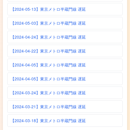
【2024-05-13】東京メトロ半蔵門線 遅延
【2024-05-03】東京メトロ半蔵門線 遅延
【2024-04-24】東京メトロ半蔵門線 遅延
【2024-04-22】東京メトロ半蔵門線 遅延
【2024-04-05】東京メトロ半蔵門線 遅延
【2024-04-05】東京メトロ半蔵門線 遅延
【2024-03-24】東京メトロ半蔵門線 遅延
【2024-03-21】東京メトロ半蔵門線 遅延
【2024-03-18】東京メトロ半蔵門線 遅延