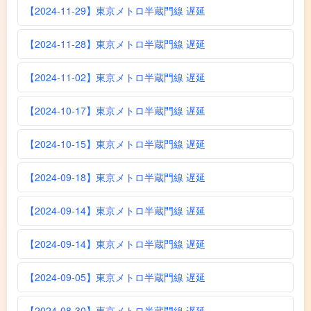
【2024-11-29】東京メトロ半蔵門線 遅延
【2024-11-28】東京メトロ半蔵門線 遅延
【2024-11-02】東京メトロ半蔵門線 遅延
【2024-10-17】東京メトロ半蔵門線 遅延
【2024-10-15】東京メトロ半蔵門線 遅延
【2024-09-18】東京メトロ半蔵門線 遅延
【2024-09-14】東京メトロ半蔵門線 遅延
【2024-09-14】東京メトロ半蔵門線 遅延
【2024-09-05】東京メトロ半蔵門線 遅延
【2024-08-30】東京メトロ半蔵門線 遅延