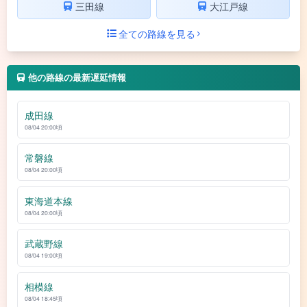
三田線
大江戸線
全ての路線を見る
他の路線の最新遅延情報
成田線
08/04 20:00頃
常磐線
08/04 20:00頃
東海道本線
08/04 20:00頃
武蔵野線
08/04 19:00頃
相模線
08/04 18:45頃