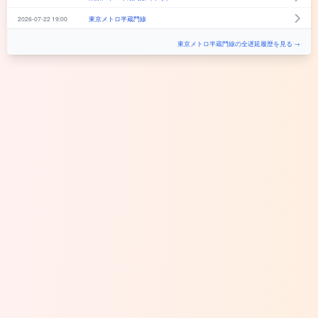
2026-07-22 19:00
東京メトロ半蔵門線
東京メトロ半蔵門線の全遅延履歴を見る →