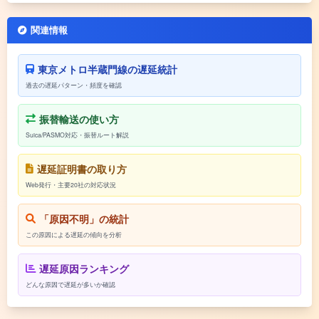
関連情報
東京メトロ半蔵門線の遅延統計
過去の遅延パターン・頻度を確認
振替輸送の使い方
Suica/PASMO対応・振替ルート解説
遅延証明書の取り方
Web発行・主要20社の対応状況
「原因不明」の統計
この原因による遅延の傾向を分析
遅延原因ランキング
どんな原因で遅延が多いか確認