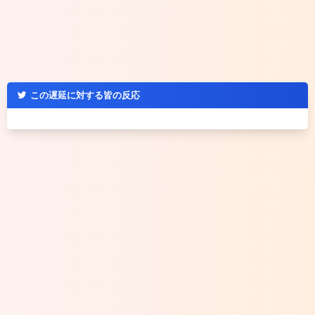
この遅延に対する皆の反応