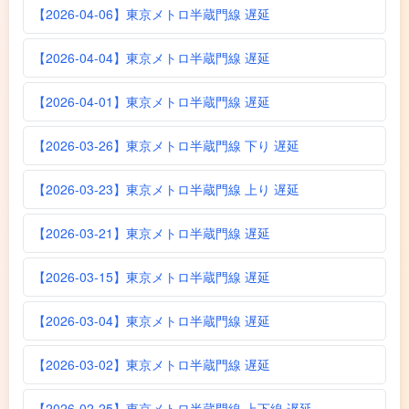
【2026-04-06】東京メトロ半蔵門線 遅延
【2026-04-04】東京メトロ半蔵門線 遅延
【2026-04-01】東京メトロ半蔵門線 遅延
【2026-03-26】東京メトロ半蔵門線 下り 遅延
【2026-03-23】東京メトロ半蔵門線 上り 遅延
【2026-03-21】東京メトロ半蔵門線 遅延
【2026-03-15】東京メトロ半蔵門線 遅延
【2026-03-04】東京メトロ半蔵門線 遅延
【2026-03-02】東京メトロ半蔵門線 遅延
【2026-02-25】東京メトロ半蔵門線 上下線 遅延