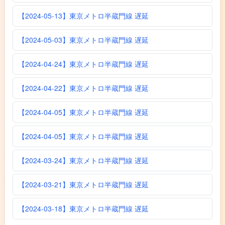
【2024-05-13】東京メトロ半蔵門線 遅延
【2024-05-03】東京メトロ半蔵門線 遅延
【2024-04-24】東京メトロ半蔵門線 遅延
【2024-04-22】東京メトロ半蔵門線 遅延
【2024-04-05】東京メトロ半蔵門線 遅延
【2024-04-05】東京メトロ半蔵門線 遅延
【2024-03-24】東京メトロ半蔵門線 遅延
【2024-03-21】東京メトロ半蔵門線 遅延
【2024-03-18】東京メトロ半蔵門線 遅延