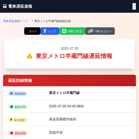
電車遅延速報
電車遅延速報トップ
東京メトロ半蔵門線遅延詳細
ポスト
シェア
LINEで送る
URLをコピー
2025-07-29
東京メトロ半蔵門線遅延情報
遅延詳細情報
東京メトロ半蔵門線
遅延路線
2025-07-29 20:00:38頃
更新日時
東急田園都市線内
発生場所
原因不明
遅延原因