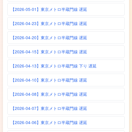
【2026-05-01】東京メトロ半蔵門線 遅延
【2026-04-23】東京メトロ半蔵門線 遅延
【2026-04-20】東京メトロ半蔵門線 遅延
【2026-04-15】東京メトロ半蔵門線 遅延
【2026-04-13】東京メトロ半蔵門線 下り 遅延
【2026-04-10】東京メトロ半蔵門線 遅延
【2026-04-08】東京メトロ半蔵門線 遅延
【2026-04-07】東京メトロ半蔵門線 遅延
【2026-04-06】東京メトロ半蔵門線 遅延