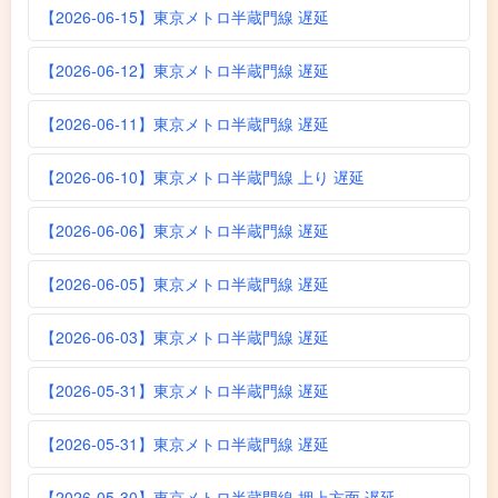
【2026-06-15】東京メトロ半蔵門線 遅延
【2026-06-12】東京メトロ半蔵門線 遅延
【2026-06-11】東京メトロ半蔵門線 遅延
【2026-06-10】東京メトロ半蔵門線 上り 遅延
【2026-06-06】東京メトロ半蔵門線 遅延
【2026-06-05】東京メトロ半蔵門線 遅延
【2026-06-03】東京メトロ半蔵門線 遅延
【2026-05-31】東京メトロ半蔵門線 遅延
【2026-05-31】東京メトロ半蔵門線 遅延
【2026-05-30】東京メトロ半蔵門線 押上方面 遅延