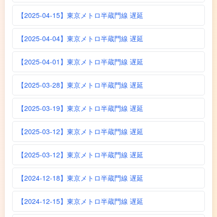
【2025-04-15】東京メトロ半蔵門線 遅延
【2025-04-04】東京メトロ半蔵門線 遅延
【2025-04-01】東京メトロ半蔵門線 遅延
【2025-03-28】東京メトロ半蔵門線 遅延
【2025-03-19】東京メトロ半蔵門線 遅延
【2025-03-12】東京メトロ半蔵門線 遅延
【2025-03-12】東京メトロ半蔵門線 遅延
【2024-12-18】東京メトロ半蔵門線 遅延
【2024-12-15】東京メトロ半蔵門線 遅延