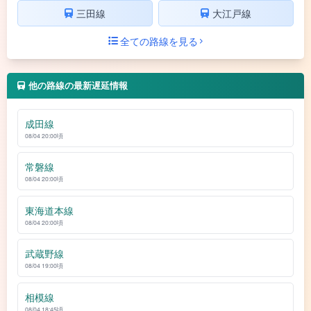
三田線
大江戸線
全ての路線を見る
他の路線の最新遅延情報
成田線
08/04 20:00頃
常磐線
08/04 20:00頃
東海道本線
08/04 20:00頃
武蔵野線
08/04 19:00頃
相模線
08/04 18:45頃