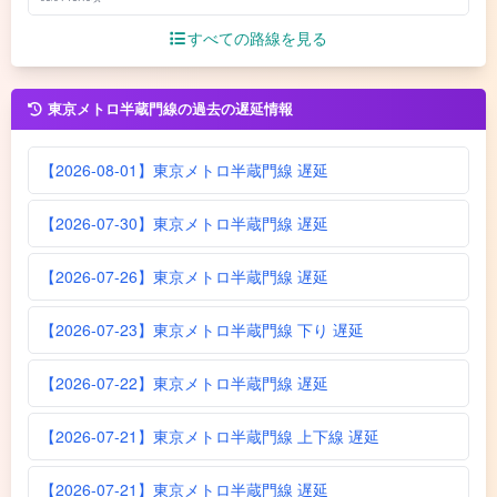
すべての路線を見る
東京メトロ半蔵門線の過去の遅延情報
【2026-08-01】東京メトロ半蔵門線 遅延
【2026-07-30】東京メトロ半蔵門線 遅延
【2026-07-26】東京メトロ半蔵門線 遅延
【2026-07-23】東京メトロ半蔵門線 下り 遅延
【2026-07-22】東京メトロ半蔵門線 遅延
【2026-07-21】東京メトロ半蔵門線 上下線 遅延
【2026-07-21】東京メトロ半蔵門線 遅延