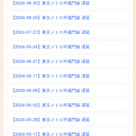
【2024-08-30】東京メトロ半蔵門線 遅延
【2024-08-29】東京メトロ半蔵門線 遅延
【2024-07-27】東京メトロ半蔵門線 遅延
【2024-06-24】東京メトロ半蔵門線 遅延
【2024-06-21】東京メトロ半蔵門線 遅延
【2024-06-17】東京メトロ半蔵門線 遅延
【2024-06-09】東京メトロ半蔵門線 遅延
【2024-06-02】東京メトロ半蔵門線 遅延
【2024-05-28】東京メトロ半蔵門線 遅延
【2024-05-17】東京メトロ半蔵門線 遅延