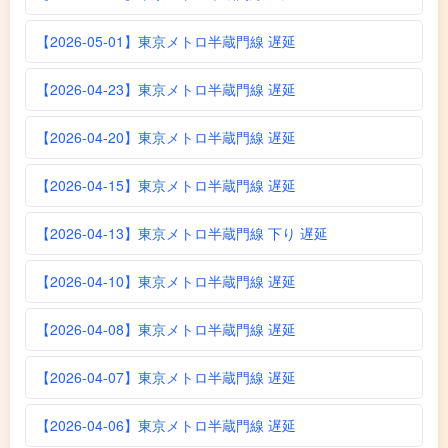
【2026-05-01】東京メトロ半蔵門線 遅延
【2026-04-23】東京メトロ半蔵門線 遅延
【2026-04-20】東京メトロ半蔵門線 遅延
【2026-04-15】東京メトロ半蔵門線 遅延
【2026-04-13】東京メトロ半蔵門線 下り 遅延
【2026-04-10】東京メトロ半蔵門線 遅延
【2026-04-08】東京メトロ半蔵門線 遅延
【2026-04-07】東京メトロ半蔵門線 遅延
【2026-04-06】東京メトロ半蔵門線 遅延