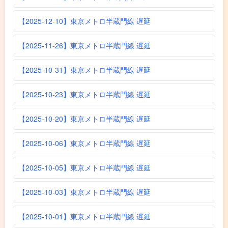
【2025-12-10】東京メトロ半蔵門線 遅延
【2025-11-26】東京メトロ半蔵門線 遅延
【2025-10-31】東京メトロ半蔵門線 遅延
【2025-10-23】東京メトロ半蔵門線 遅延
【2025-10-20】東京メトロ半蔵門線 遅延
【2025-10-06】東京メトロ半蔵門線 遅延
【2025-10-05】東京メトロ半蔵門線 遅延
【2025-10-03】東京メトロ半蔵門線 遅延
【2025-10-01】東京メトロ半蔵門線 遅延