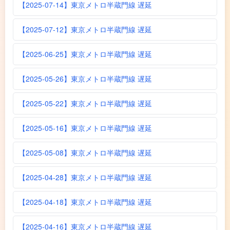
【2025-07-14】東京メトロ半蔵門線 遅延
【2025-07-12】東京メトロ半蔵門線 遅延
【2025-06-25】東京メトロ半蔵門線 遅延
【2025-05-26】東京メトロ半蔵門線 遅延
【2025-05-22】東京メトロ半蔵門線 遅延
【2025-05-16】東京メトロ半蔵門線 遅延
【2025-05-08】東京メトロ半蔵門線 遅延
【2025-04-28】東京メトロ半蔵門線 遅延
【2025-04-18】東京メトロ半蔵門線 遅延
【2025-04-16】東京メトロ半蔵門線 遅延