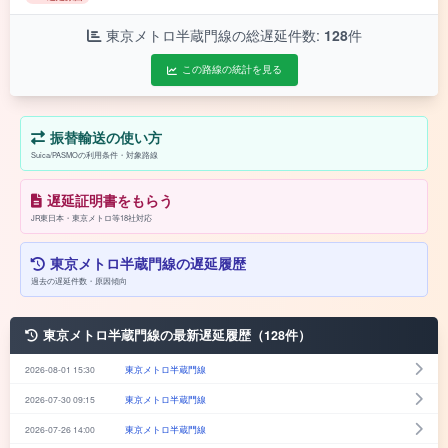
東京メトロ半蔵門線の総遅延件数:
128
件
この路線の統計を見る
振替輸送の使い方
Suica/PASMOの利用条件・対象路線
遅延証明書をもらう
JR東日本・東京メトロ等18社対応
東京メトロ半蔵門線の遅延履歴
過去の遅延件数・原因傾向
東京メトロ半蔵門線の最新遅延履歴（128件）
2026-08-01 15:30
東京メトロ半蔵門線
2026-07-30 09:15
東京メトロ半蔵門線
2026-07-26 14:00
東京メトロ半蔵門線