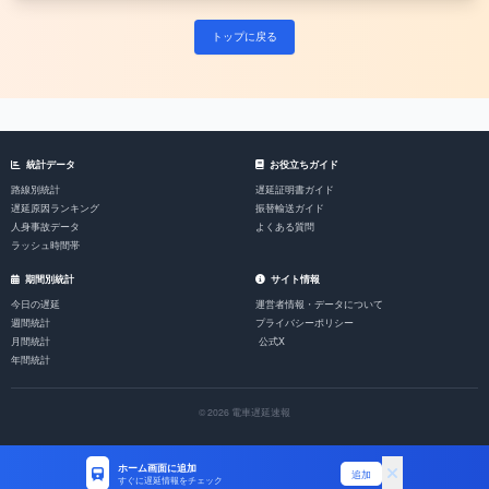
トップに戻る
統計データ
お役立ちガイド
路線別統計
遅延証明書ガイド
遅延原因ランキング
振替輸送ガイド
人身事故データ
よくある質問
ラッシュ時間帯
期間別統計
サイト情報
今日の遅延
運営者情報・データについて
週間統計
プライバシーポリシー
月間統計
公式X
年間統計
© 2026 電車遅延速報
ホーム画面に追加
追加
すぐに遅延情報をチェック