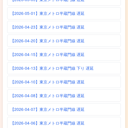
【2026-05-01】東京メトロ半蔵門線 遅延
【2026-04-23】東京メトロ半蔵門線 遅延
【2026-04-20】東京メトロ半蔵門線 遅延
【2026-04-15】東京メトロ半蔵門線 遅延
【2026-04-13】東京メトロ半蔵門線 下り 遅延
【2026-04-10】東京メトロ半蔵門線 遅延
【2026-04-08】東京メトロ半蔵門線 遅延
【2026-04-07】東京メトロ半蔵門線 遅延
【2026-04-06】東京メトロ半蔵門線 遅延