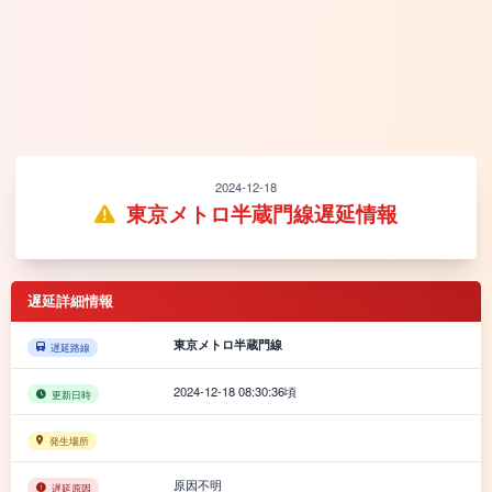
2024-12-18
東京メトロ半蔵門線遅延情報
遅延詳細情報
東京メトロ半蔵門線
遅延路線
2024-12-18 08:30:36頃
更新日時
発生場所
原因不明
遅延原因