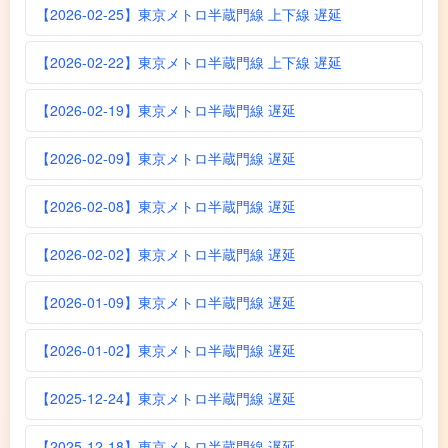
【2026-02-25】東京メトロ半蔵門線 上下線 遅延
【2026-02-22】東京メトロ半蔵門線 上下線 遅延
【2026-02-19】東京メトロ半蔵門線 遅延
【2026-02-09】東京メトロ半蔵門線 遅延
【2026-02-08】東京メトロ半蔵門線 遅延
【2026-02-02】東京メトロ半蔵門線 遅延
【2026-01-09】東京メトロ半蔵門線 遅延
【2026-01-02】東京メトロ半蔵門線 遅延
【2025-12-24】東京メトロ半蔵門線 遅延
【2025-12-18】東京メトロ半蔵門線 遅延