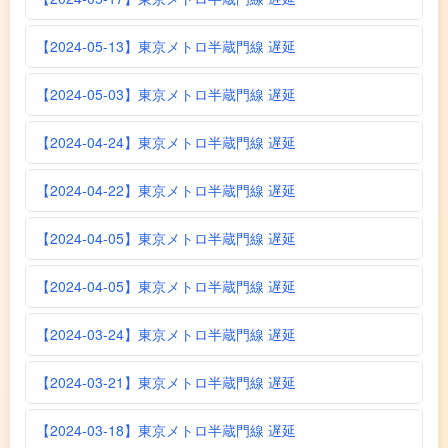
【2024-05-13】東京メトロ半蔵門線 遅延
【2024-05-03】東京メトロ半蔵門線 遅延
【2024-04-24】東京メトロ半蔵門線 遅延
【2024-04-22】東京メトロ半蔵門線 遅延
【2024-04-05】東京メトロ半蔵門線 遅延
【2024-04-05】東京メトロ半蔵門線 遅延
【2024-03-24】東京メトロ半蔵門線 遅延
【2024-03-21】東京メトロ半蔵門線 遅延
【2024-03-18】東京メトロ半蔵門線 遅延