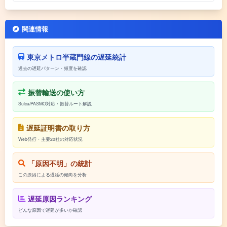
関連情報
東京メトロ半蔵門線の遅延統計
過去の遅延パターン・頻度を確認
振替輸送の使い方
Suica/PASMO対応・振替ルート解説
遅延証明書の取り方
Web発行・主要20社の対応状況
「原因不明」の統計
この原因による遅延の傾向を分析
遅延原因ランキング
どんな原因で遅延が多いか確認