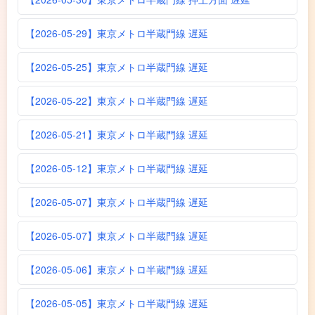
【2026-05-29】東京メトロ半蔵門線 遅延
【2026-05-25】東京メトロ半蔵門線 遅延
【2026-05-22】東京メトロ半蔵門線 遅延
【2026-05-21】東京メトロ半蔵門線 遅延
【2026-05-12】東京メトロ半蔵門線 遅延
【2026-05-07】東京メトロ半蔵門線 遅延
【2026-05-07】東京メトロ半蔵門線 遅延
【2026-05-06】東京メトロ半蔵門線 遅延
【2026-05-05】東京メトロ半蔵門線 遅延