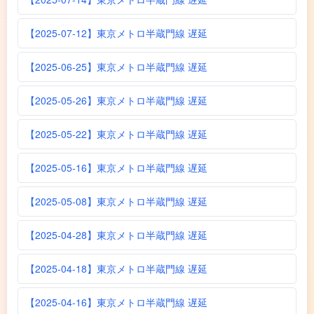
【2025-07-12】東京メトロ半蔵門線 遅延
【2025-06-25】東京メトロ半蔵門線 遅延
【2025-05-26】東京メトロ半蔵門線 遅延
【2025-05-22】東京メトロ半蔵門線 遅延
【2025-05-16】東京メトロ半蔵門線 遅延
【2025-05-08】東京メトロ半蔵門線 遅延
【2025-04-28】東京メトロ半蔵門線 遅延
【2025-04-18】東京メトロ半蔵門線 遅延
【2025-04-16】東京メトロ半蔵門線 遅延