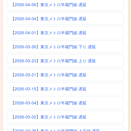
【2026-04-06】東京メトロ半蔵門線 遅延
【2026-04-04】東京メトロ半蔵門線 遅延
【2026-04-01】東京メトロ半蔵門線 遅延
【2026-03-26】東京メトロ半蔵門線 下り 遅延
【2026-03-23】東京メトロ半蔵門線 上り 遅延
【2026-03-21】東京メトロ半蔵門線 遅延
【2026-03-15】東京メトロ半蔵門線 遅延
【2026-03-04】東京メトロ半蔵門線 遅延
【2026-03-02】東京メトロ半蔵門線 遅延
【2026-02-25】東京メトロ半蔵門線 上下線 遅延