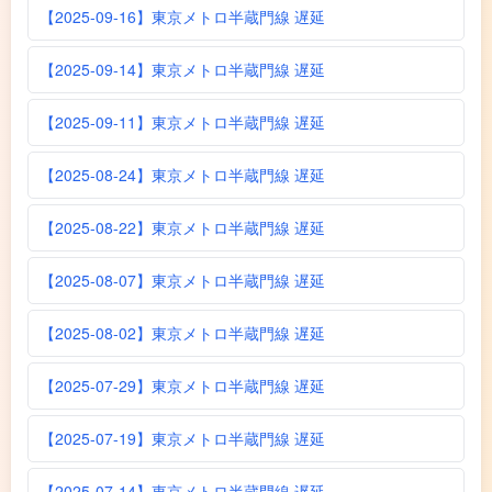
【2025-09-16】東京メトロ半蔵門線 遅延
【2025-09-14】東京メトロ半蔵門線 遅延
【2025-09-11】東京メトロ半蔵門線 遅延
【2025-08-24】東京メトロ半蔵門線 遅延
【2025-08-22】東京メトロ半蔵門線 遅延
【2025-08-07】東京メトロ半蔵門線 遅延
【2025-08-02】東京メトロ半蔵門線 遅延
【2025-07-29】東京メトロ半蔵門線 遅延
【2025-07-19】東京メトロ半蔵門線 遅延
【2025-07-14】東京メトロ半蔵門線 遅延