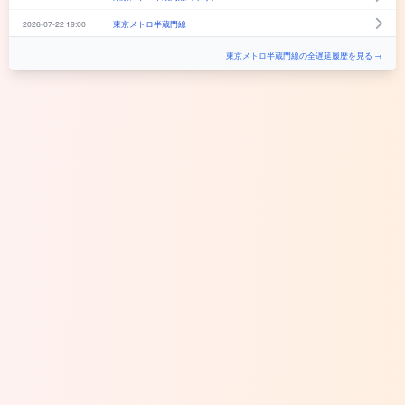
2026-07-22 19:00
東京メトロ半蔵門線
東京メトロ半蔵門線の全遅延履歴を見る →