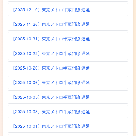
【2025-12-10】東京メトロ半蔵門線 遅延
【2025-11-26】東京メトロ半蔵門線 遅延
【2025-10-31】東京メトロ半蔵門線 遅延
【2025-10-23】東京メトロ半蔵門線 遅延
【2025-10-20】東京メトロ半蔵門線 遅延
【2025-10-06】東京メトロ半蔵門線 遅延
【2025-10-05】東京メトロ半蔵門線 遅延
【2025-10-03】東京メトロ半蔵門線 遅延
【2025-10-01】東京メトロ半蔵門線 遅延