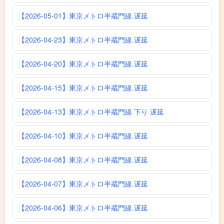
【2026-05-01】東京メトロ半蔵門線 遅延
【2026-04-23】東京メトロ半蔵門線 遅延
【2026-04-20】東京メトロ半蔵門線 遅延
【2026-04-15】東京メトロ半蔵門線 遅延
【2026-04-13】東京メトロ半蔵門線 下り 遅延
【2026-04-10】東京メトロ半蔵門線 遅延
【2026-04-08】東京メトロ半蔵門線 遅延
【2026-04-07】東京メトロ半蔵門線 遅延
【2026-04-06】東京メトロ半蔵門線 遅延