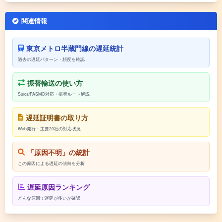
関連情報
東京メトロ半蔵門線の遅延統計
過去の遅延パターン・頻度を確認
振替輸送の使い方
Suica/PASMO対応・振替ルート解説
遅延証明書の取り方
Web発行・主要20社の対応状況
「原因不明」の統計
この原因による遅延の傾向を分析
遅延原因ランキング
どんな原因で遅延が多いか確認