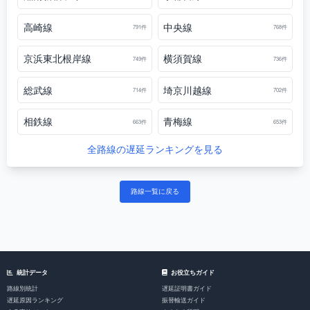
高崎線
中央線
791件
768件
京浜東北根岸線
横須賀線
749件
736件
総武線
埼京川越線
714件
702件
相鉄線
青梅線
663件
653件
全路線の遅延ランキングを見る
路線一覧に戻る
統計データ
お役立ちガイド
路線別統計
遅延証明書ガイド
遅延原因ランキング
振替輸送ガイド