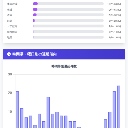
車両故障
13件 (6.8%)
救護
12件 (6.3%)
遅延
10件 (5.2%)
混雑
5件 (2.6%)
ドア故障
2件 (1.0%)
信号障害
2件 (1.0%)
地震
2件 (1.0%)
時間帯・曜日別の遅延傾向
時間帯別遅延件数