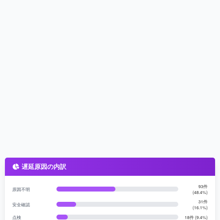
遅延原因の内訳
93件
原因不明
(48.4%)
31件
安全確認
(16.1%)
点検
18件 (9.4%)