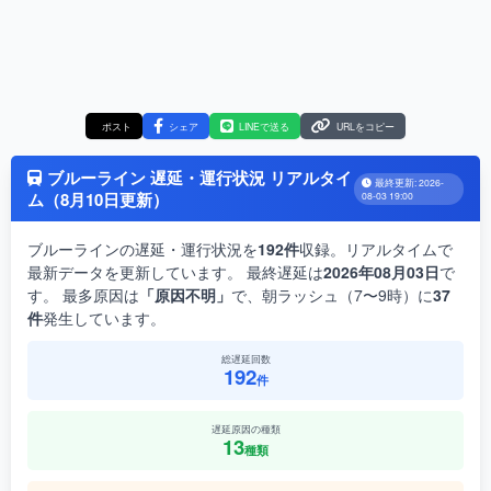
ポスト
シェア
LINEで送る
URLをコピー
ブルーライン 遅延・運行状況 リアルタイ
最終更新: 2026-
ム（8月10日更新）
08-03 19:00
ブルーラインの遅延・運行状況を
192件
収録。リアルタイムで
最新データを更新しています。 最終遅延は
2026年08月03日
で
す。 最多原因は
「原因不明」
で、朝ラッシュ（7〜9時）に
37
件
発生しています。
総遅延回数
192
件
遅延原因の種類
13
種類