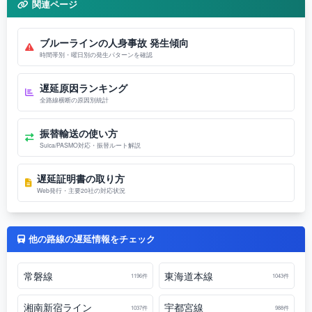
関連ページ
ブルーラインの人身事故 発生傾向
時間帯別・曜日別の発生パターンを確認
遅延原因ランキング
全路線横断の原因別統計
振替輸送の使い方
Suica/PASMO対応・振替ルート解説
遅延証明書の取り方
Web発行・主要20社の対応状況
他の路線の遅延情報をチェック
常磐線
東海道本線
1196件
1043件
湘南新宿ライン
宇都宮線
1037件
988件