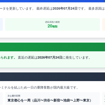
ータを更新しています。 最終遅延は
2026年07月24日
です。 最多原因は
遅延原因の種類
20
種類
みられます。
直近の遅延は
2026年07月24日
に発生しています。
ーミナルを結ぶため一日の乗降客数が国内最大級です。
主な運行区間
東京都心を一周（品川〜渋谷〜新宿〜池袋〜上野〜東京）