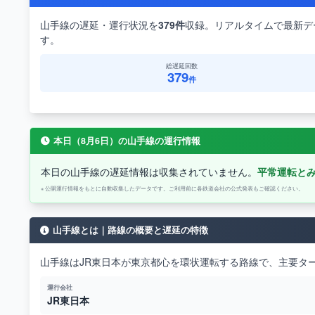
山手線の遅延・運行状況を
379件
収録。リアルタイムで最新デ
す。
総遅延回数
379
件
本日（8月6日）の山手線の運行情報
本日の山手線の遅延情報は収集されていません。
平常運転と
※ 公開運行情報をもとに自動収集したデータです。ご利用前に各鉄道会社の公式発表もご確認ください。
山手線とは｜路線の概要と遅延の特徴
山手線はJR東日本が東京都心を環状運転する路線で、主要タ
運行会社
JR東日本