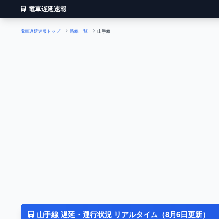
電車遅延速報
電車遅延速報トップ
路線一覧
山手線
山手線 遅延・運行状況 リアルタイム（8月6日更新）