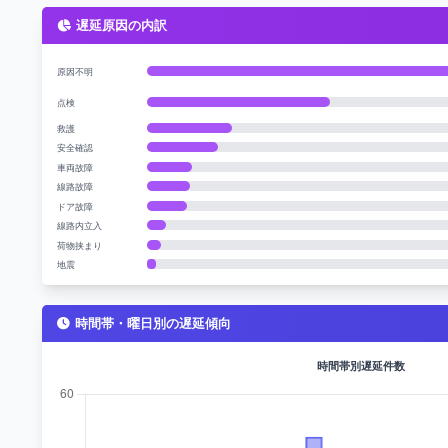
遅延原因の内訳
原因不明
点検
救護
安全確認
車両故障
線路故障
ドア故障
線路内立入
荷物挟まり
地震
時間帯・曜日別の遅延傾向
時間帯別遅延件数