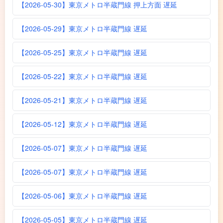
【2026-05-30】東京メトロ半蔵門線 押上方面 遅延
【2026-05-29】東京メトロ半蔵門線 遅延
【2026-05-25】東京メトロ半蔵門線 遅延
【2026-05-22】東京メトロ半蔵門線 遅延
【2026-05-21】東京メトロ半蔵門線 遅延
【2026-05-12】東京メトロ半蔵門線 遅延
【2026-05-07】東京メトロ半蔵門線 遅延
【2026-05-07】東京メトロ半蔵門線 遅延
【2026-05-06】東京メトロ半蔵門線 遅延
【2026-05-05】東京メトロ半蔵門線 遅延