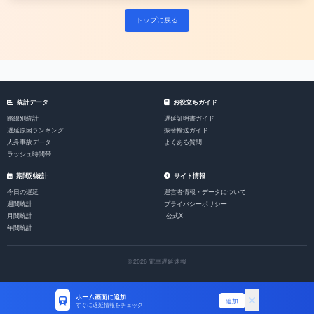
トップに戻る
統計データ
お役立ちガイド
路線別統計
遅延証明書ガイド
遅延原因ランキング
振替輸送ガイド
人身事故データ
よくある質問
ラッシュ時間帯
期間別統計
サイト情報
今日の遅延
運営者情報・データについて
週間統計
プライバシーポリシー
月間統計
公式X
年間統計
© 2026 電車遅延速報
ホーム画面に追加
追加
すぐに遅延情報をチェック