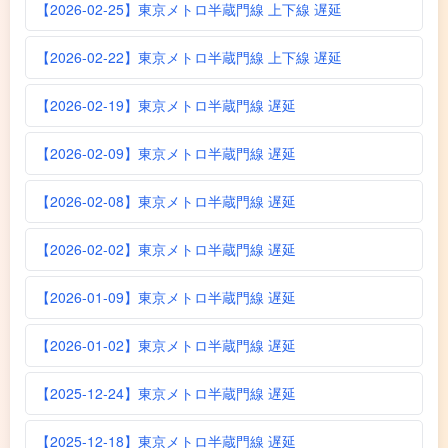
【2026-02-25】東京メトロ半蔵門線 上下線 遅延
【2026-02-22】東京メトロ半蔵門線 上下線 遅延
【2026-02-19】東京メトロ半蔵門線 遅延
【2026-02-09】東京メトロ半蔵門線 遅延
【2026-02-08】東京メトロ半蔵門線 遅延
【2026-02-02】東京メトロ半蔵門線 遅延
【2026-01-09】東京メトロ半蔵門線 遅延
【2026-01-02】東京メトロ半蔵門線 遅延
【2025-12-24】東京メトロ半蔵門線 遅延
【2025-12-18】東京メトロ半蔵門線 遅延