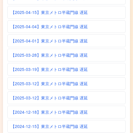
【2025-04-15】東京メトロ半蔵門線 遅延
【2025-04-04】東京メトロ半蔵門線 遅延
【2025-04-01】東京メトロ半蔵門線 遅延
【2025-03-28】東京メトロ半蔵門線 遅延
【2025-03-19】東京メトロ半蔵門線 遅延
【2025-03-12】東京メトロ半蔵門線 遅延
【2025-03-12】東京メトロ半蔵門線 遅延
【2024-12-18】東京メトロ半蔵門線 遅延
【2024-12-15】東京メトロ半蔵門線 遅延