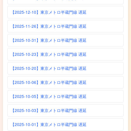
【2025-12-10】東京メトロ半蔵門線 遅延
【2025-11-26】東京メトロ半蔵門線 遅延
【2025-10-31】東京メトロ半蔵門線 遅延
【2025-10-23】東京メトロ半蔵門線 遅延
【2025-10-20】東京メトロ半蔵門線 遅延
【2025-10-06】東京メトロ半蔵門線 遅延
【2025-10-05】東京メトロ半蔵門線 遅延
【2025-10-03】東京メトロ半蔵門線 遅延
【2025-10-01】東京メトロ半蔵門線 遅延