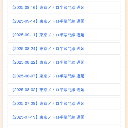
【2025-09-16】東京メトロ半蔵門線 遅延
【2025-09-14】東京メトロ半蔵門線 遅延
【2025-09-11】東京メトロ半蔵門線 遅延
【2025-08-24】東京メトロ半蔵門線 遅延
【2025-08-22】東京メトロ半蔵門線 遅延
【2025-08-07】東京メトロ半蔵門線 遅延
【2025-08-02】東京メトロ半蔵門線 遅延
【2025-07-29】東京メトロ半蔵門線 遅延
【2025-07-19】東京メトロ半蔵門線 遅延