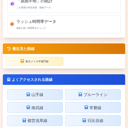
「原因不明」の統計
この原因の発生頻度・路線データ
ラッシュ時間帯データ
遅延が多い時間帯をチェック
最近見た路線
東京メトロ半蔵門線
よくアクセスされる路線
山手線
ブルーライン
南武線
常磐線
都営浅草線
日比谷線