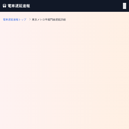
電車遅延速報
電車遅延速報トップ
東京メトロ半蔵門線遅延詳細