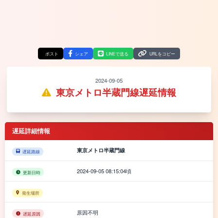
ポスト
シェア
LINEで送る
URLをコピー
2024-09-05
東京メトロ半蔵門線遅延情報
遅延詳細情報
東京メトロ半蔵門線
遅延路線
2024-09-05 08:15:04頃
更新日時
発生場所
原因不明
遅延原因