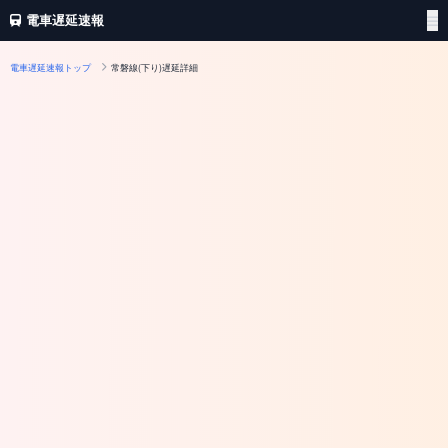
電車遅延速報
電車遅延速報トップ
常磐線(下り)遅延詳細