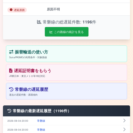
原因不明
遅延原因
常磐線の総遅延件数:
1196
件
この路線の統計を見る
振替輸送の使い方
Suica/PASMOの利用条件・対象路線
遅延証明書をもらう
JR東日本・東京メトロ等18社対応
常磐線の遅延履歴
過去の遅延件数・原因傾向
常磐線の最新遅延履歴（1196件）
2026-08-04 20:00
常磐線
2026-08-04 20:00
常磐線