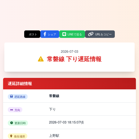
ポスト
シェア
LINEで送る
URLをコピー
2026-07-03
常磐線 下り遅延情報
遅延詳細情報
常磐線
遅延路線
下り
方向
2026-07-03 18:15:07頃
更新日時
上野駅
発生場所