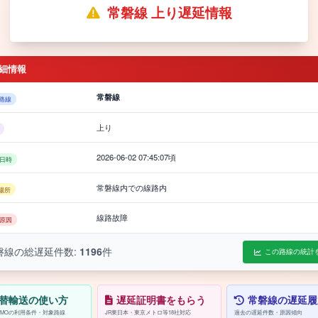
常磐線 上り遅延情報
細情報
常磐線
路線
上り
2026-06-02 07:45:07頃
日時
常磐線内での線路内
場所
線路故障
原因
磐線の総遅延件数:
1196
件
この路線の統計
替輸送の使い方
遅延証明書をもらう
常磐線の遅延履
/PASMOの利用条件・対象路線
JR東日本・東京メトロ等18社対応
過去の遅延件数・原因傾向