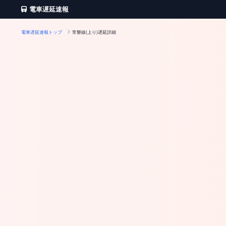
電車遅延速報
電車遅延速報トップ
常磐線(上り)遅延詳細