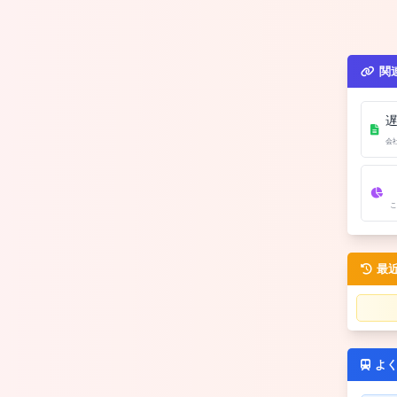
関
会
こ
最
よ