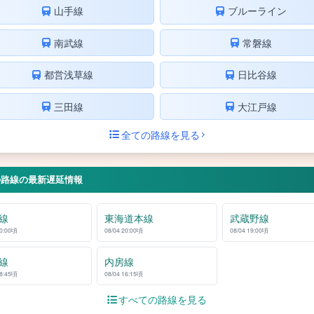
山手線
ブルーライン
南武線
常磐線
都営浅草線
日比谷線
三田線
大江戸線
全ての路線を見る
の路線の最新遅延情報
線
東海道本線
武蔵野線
20:00頃
08/04 20:00頃
08/04 19:00頃
線
内房線
18:45頃
08/04 16:15頃
すべての路線を見る