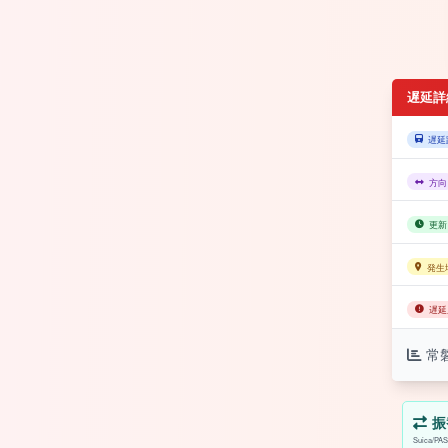
遅延詳
遅延
方向
更新
発生
遅延
常
振
Suica