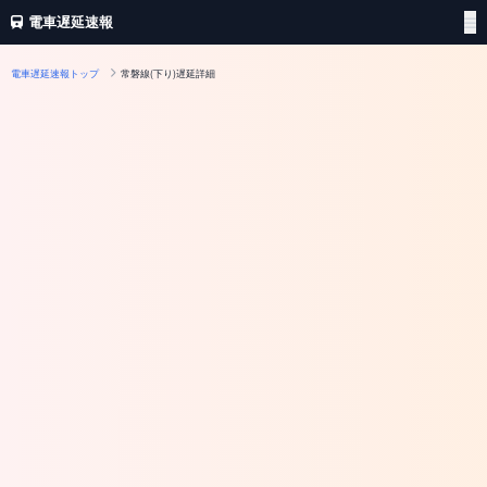
電車遅延速報
電車遅延速報トップ
常磐線(下り)遅延詳細