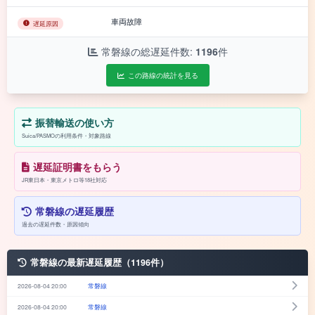
車両故障
遅延原因
常磐線の総遅延件数:
1196
件
この路線の統計を見る
振替輸送の使い方
Suica/PASMOの利用条件・対象路線
遅延証明書をもらう
JR東日本・東京メトロ等18社対応
常磐線の遅延履歴
過去の遅延件数・原因傾向
常磐線の最新遅延履歴（1196件）
2026-08-04 20:00
常磐線
2026-08-04 20:00
常磐線