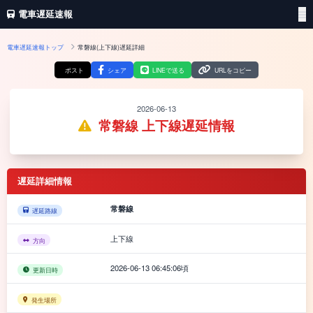
電車遅延速報
電車遅延速報トップ
常磐線(上下線)遅延詳細
ポスト
シェア
LINEで送る
URLをコピー
2026-06-13
常磐線 上下線遅延情報
遅延詳細情報
常磐線
遅延路線
上下線
方向
2026-06-13 06:45:06頃
更新日時
発生場所