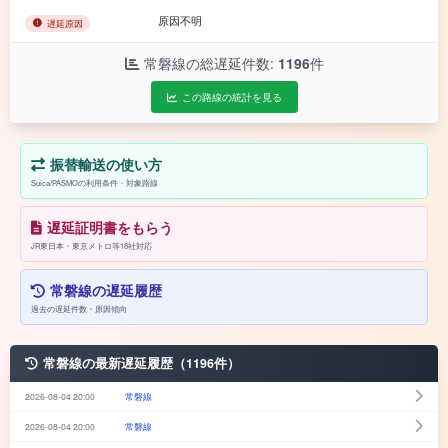
原因不明
遅延原因
常磐線の総遅延件数:
1196
件
この路線の統計を見る
振替輸送の使い方
Suica/PASMOの利用条件・対象路線
遅延証明書をもらう
JR東日本・東京メトロ等18社対応
常磐線の遅延履歴
過去の遅延件数・原因傾向
常磐線の最新遅延履歴（1196件）
2026-08-04 20:00
常磐線
2026-08-04 20:00
常磐線