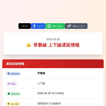
ポスト
シェア
LINEで送る
URLをコピー
2026-05-29
常磐線 上下線遅延情報
遅延詳細情報
常磐線
遅延路線
上下線
方向
2026-05-29 18:15:06頃
更新日時
成田線内での線路内
発生場所