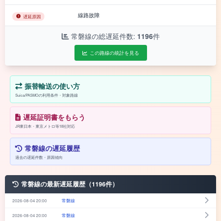
線路故障
遅延原因
常磐線の総遅延件数:
1196
件
この路線の統計を見る
振替輸送の使い方
Suica/PASMOの利用条件・対象路線
遅延証明書をもらう
JR東日本・東京メトロ等18社対応
常磐線の遅延履歴
過去の遅延件数・原因傾向
常磐線の最新遅延履歴（1196件）
2026-08-04 20:00
常磐線
2026-08-04 20:00
常磐線