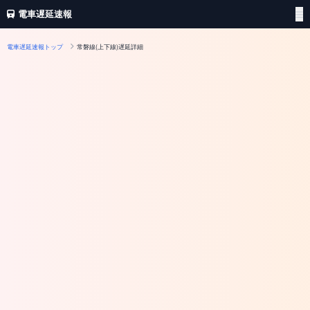
電車遅延速報
電車遅延速報トップ
常磐線(上下線)遅延詳細