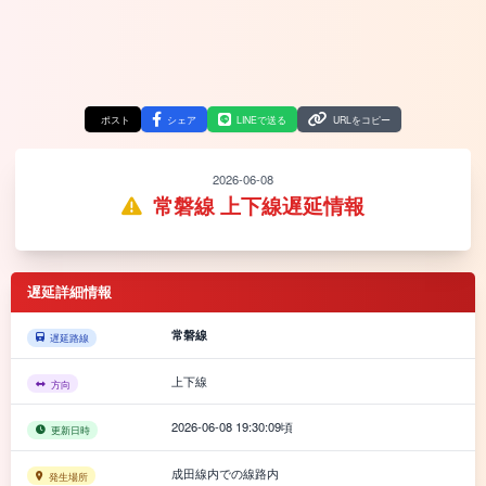
ポスト
シェア
LINEで送る
URLをコピー
2026-06-08
常磐線 上下線遅延情報
遅延詳細情報
常磐線
遅延路線
上下線
方向
2026-06-08 19:30:09頃
更新日時
成田線内での線路内
発生場所