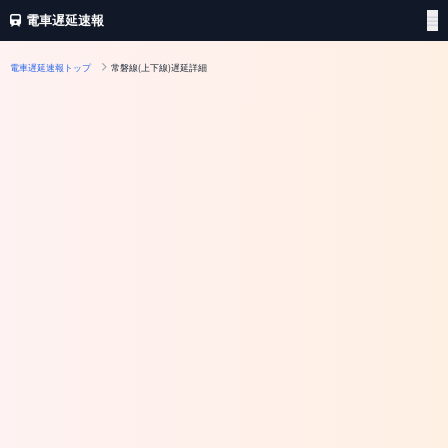
電車遅延速報
電車遅延速報トップ
常磐線(上下線)遅延詳細