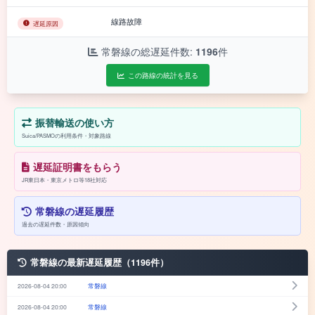
線路故障
遅延原因
常磐線の総遅延件数:
1196
件
この路線の統計を見る
振替輸送の使い方
Suica/PASMOの利用条件・対象路線
遅延証明書をもらう
JR東日本・東京メトロ等18社対応
常磐線の遅延履歴
過去の遅延件数・原因傾向
常磐線の最新遅延履歴（1196件）
2026-08-04 20:00
常磐線
2026-08-04 20:00
常磐線