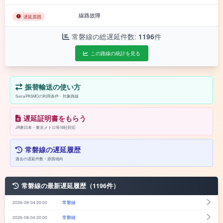
線路故障
遅延原因
常磐線の総遅延件数:
1196
件
この路線の統計を見る
振替輸送の使い方
Suica/PASMOの利用条件・対象路線
遅延証明書をもらう
JR東日本・東京メトロ等18社対応
常磐線の遅延履歴
過去の遅延件数・原因傾向
常磐線の最新遅延履歴（1196件）
2026-08-04 20:00
常磐線
2026-08-04 20:00
常磐線