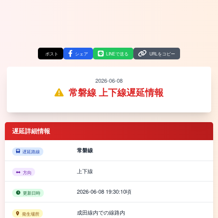
ポスト
シェア
LINEで送る
URLをコピー
2026-06-08
常磐線 上下線遅延情報
遅延詳細情報
常磐線
遅延路線
上下線
方向
2026-06-08 19:30:10頃
更新日時
成田線内での線路内
発生場所