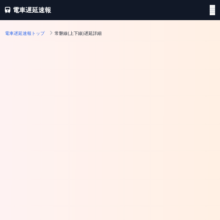
電車遅延速報
電車遅延速報トップ
常磐線(上下線)遅延詳細