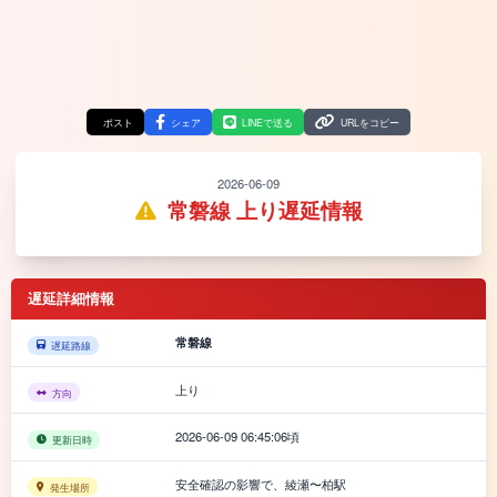
ポスト
シェア
LINEで送る
URLをコピー
2026-06-09
常磐線 上り遅延情報
遅延詳細情報
常磐線
遅延路線
上り
方向
2026-06-09 06:45:06頃
更新日時
安全確認の影響で、綾瀬〜柏駅
発生場所