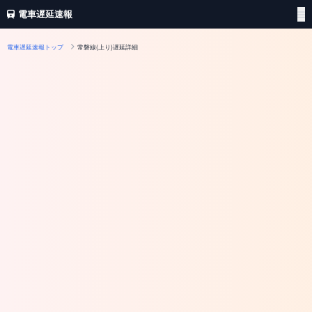
電車遅延速報
電車遅延速報トップ
常磐線(上り)遅延詳細