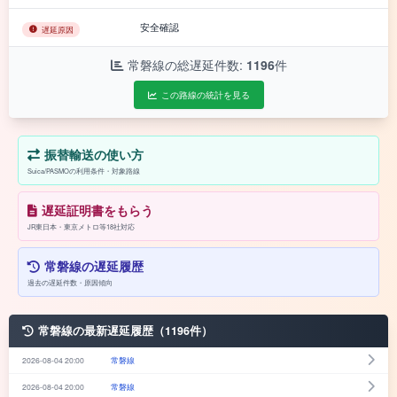
安全確認
遅延原因
常磐線の総遅延件数:
1196
件
この路線の統計を見る
振替輸送の使い方
Suica/PASMOの利用条件・対象路線
遅延証明書をもらう
JR東日本・東京メトロ等18社対応
常磐線の遅延履歴
過去の遅延件数・原因傾向
常磐線の最新遅延履歴（1196件）
2026-08-04 20:00
常磐線
2026-08-04 20:00
常磐線