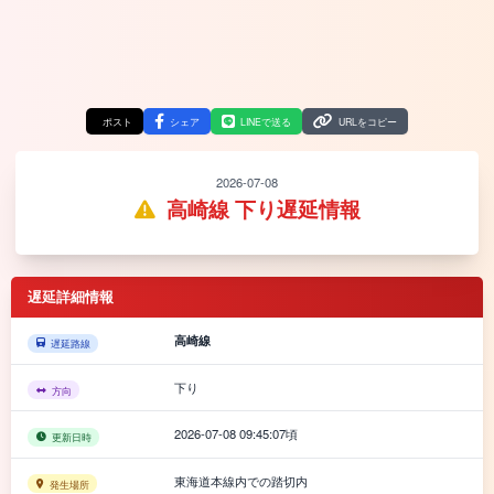
ポスト
シェア
LINEで送る
URLをコピー
2026-07-08
高崎線 下り遅延情報
遅延詳細情報
高崎線
遅延路線
下り
方向
2026-07-08 09:45:07頃
更新日時
東海道本線内での踏切内
発生場所