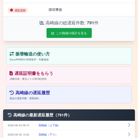
踏切事故
遅延原因
高崎線の総遅延件数:
791
件
この路線の統計を見る
振替輸送の使い方
Suica/PASMOの利用条件・対象路線
遅延証明書をもらう
JR東日本・東京メトロ等18社対応
高崎線の遅延履歴
過去の遅延件数・原因傾向
高崎線の最新遅延履歴（791件）
2026-08-03 08:15
高崎線（上下線）
2026-08-02 15:45
高崎線（下り）