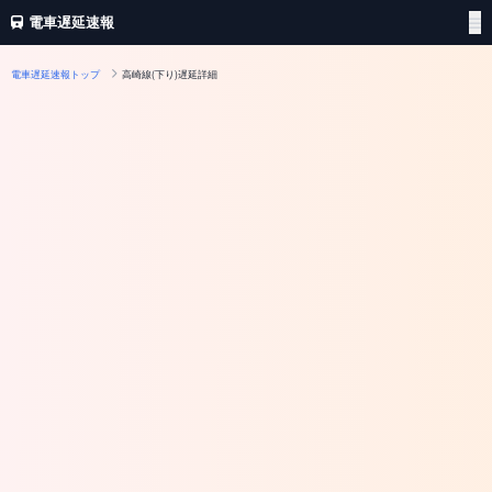
電車遅延速報
電車遅延速報トップ
高崎線(下り)遅延詳細