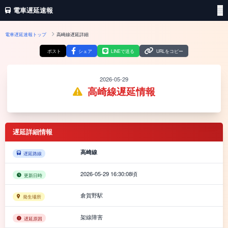
電車遅延速報
電車遅延速報トップ
高崎線遅延詳細
ポスト
シェア
LINEで送る
URLをコピー
2026-05-29
高崎線遅延情報
遅延詳細情報
高崎線
遅延路線
2026-05-29 16:30:08頃
更新日時
倉賀野駅
発生場所
架線障害
遅延原因