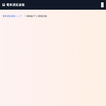
電車遅延速報
電車遅延速報トップ
高崎線(下り)遅延詳細