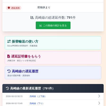
荷物挟まり
遅延原因
高崎線の総遅延件数:
791
件
この路線の統計を見る
振替輸送の使い方
Suica/PASMOの利用条件・対象路線
遅延証明書をもらう
JR東日本・東京メトロ等18社対応
高崎線の遅延履歴
過去の遅延件数・原因傾向
高崎線の最新遅延履歴（791件）
2026-08-03 08:15
高崎線（上下線）
2026-08-02 15:45
高崎線（下り）