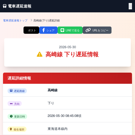
電車遅延速報
電車遅延速報トップ
高崎線(下り)遅延詳細
ポスト
シェア
LINEで送る
URLをコピー
2026-05-30
高崎線 下り遅延情報
遅延詳細情報
高崎線
遅延路線
下り
方向
2026-05-30 08:45:08頃
更新日時
東海道本線内
発生場所