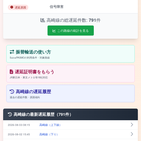
信号障害
遅延原因
高崎線の総遅延件数:
791
件
この路線の統計を見る
振替輸送の使い方
Suica/PASMOの利用条件・対象路線
遅延証明書をもらう
JR東日本・東京メトロ等18社対応
高崎線の遅延履歴
過去の遅延件数・原因傾向
高崎線の最新遅延履歴（791件）
2026-08-03 08:15
高崎線（上下線）
2026-08-02 15:45
高崎線（下り）