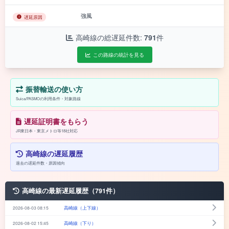
強風
遅延原因
高崎線の総遅延件数:
791
件
この路線の統計を見る
振替輸送の使い方
Suica/PASMOの利用条件・対象路線
遅延証明書をもらう
JR東日本・東京メトロ等18社対応
高崎線の遅延履歴
過去の遅延件数・原因傾向
高崎線の最新遅延履歴（791件）
2026-08-03 08:15
高崎線（上下線）
2026-08-02 15:45
高崎線（下り）