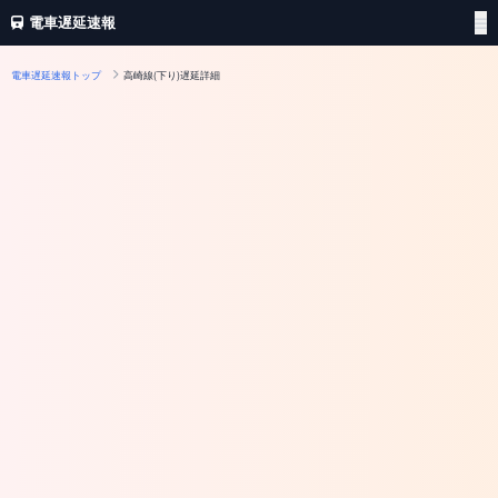
電車遅延速報
電車遅延速報トップ
高崎線(下り)遅延詳細