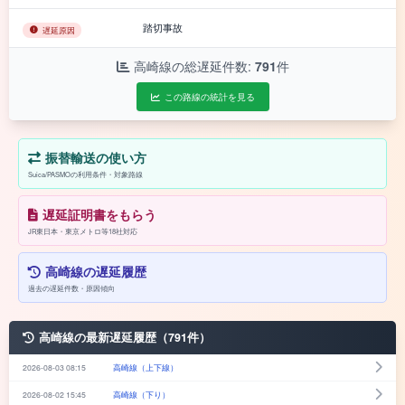
踏切事故
遅延原因
高崎線の総遅延件数:
791
件
この路線の統計を見る
振替輸送の使い方
Suica/PASMOの利用条件・対象路線
遅延証明書をもらう
JR東日本・東京メトロ等18社対応
高崎線の遅延履歴
過去の遅延件数・原因傾向
高崎線の最新遅延履歴（791件）
2026-08-03 08:15
高崎線（上下線）
2026-08-02 15:45
高崎線（下り）