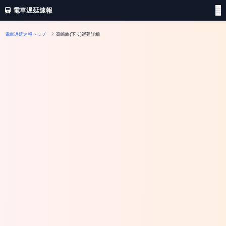
電車遅延速報
電車遅延速報トップ
高崎線(下り)遅延詳細