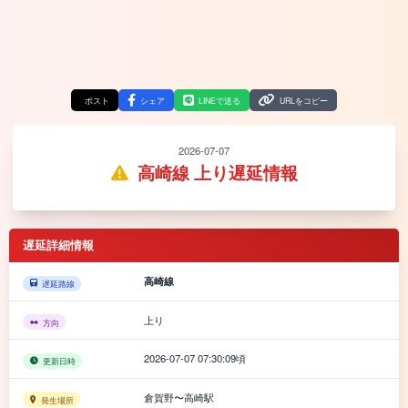
ポスト
シェア
LINEで送る
URLをコピー
2026-07-07
高崎線 上り遅延情報
遅延詳細情報
高崎線
遅延路線
上り
方向
2026-07-07 07:30:09頃
更新日時
倉賀野〜高崎駅
発生場所