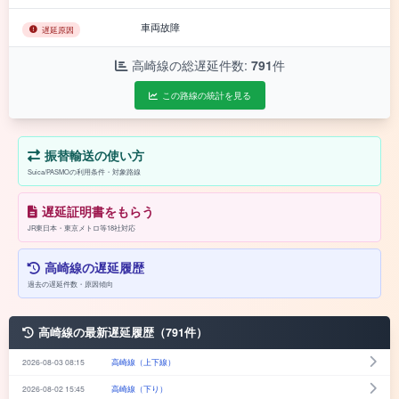
車両故障
遅延原因
高崎線の総遅延件数:
791
件
この路線の統計を見る
振替輸送の使い方
Suica/PASMOの利用条件・対象路線
遅延証明書をもらう
JR東日本・東京メトロ等18社対応
高崎線の遅延履歴
過去の遅延件数・原因傾向
高崎線の最新遅延履歴（791件）
2026-08-03 08:15
高崎線（上下線）
2026-08-02 15:45
高崎線（下り）