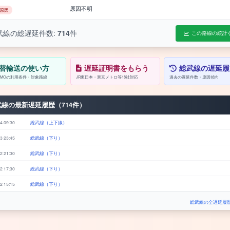
原因不明
原因
武線の総遅延件数:
714
件
この路線の統計
替輸送の使い方
遅延証明書をもらう
総武線の遅延履
/PASMOの利用条件・対象路線
JR東日本・東京メトロ等18社対応
過去の遅延件数・原因傾向
武線の最新遅延履歴（714件）
4 09:30
総武線（上下線）
3 23:45
総武線（下り）
2 21:30
総武線（下り）
2 17:30
総武線（下り）
2 15:15
総武線（下り）
総武線の全遅延履歴