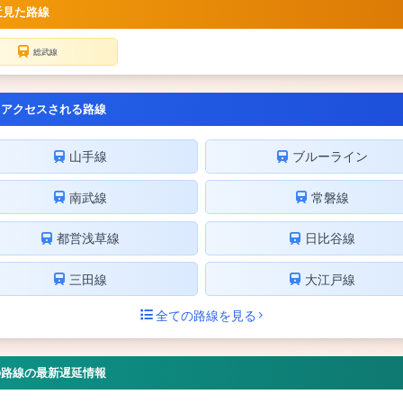
近見た路線
総武線
くアクセスされる路線
山手線
ブルーライン
南武線
常磐線
都営浅草線
日比谷線
三田線
大江戸線
全ての路線を見る
の路線の最新遅延情報