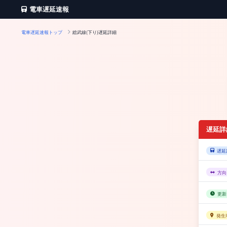
電車遅延速報
電車遅延速報トップ
総武線(下り)遅延詳細
遅延詳
遅延
方向
更新
発生