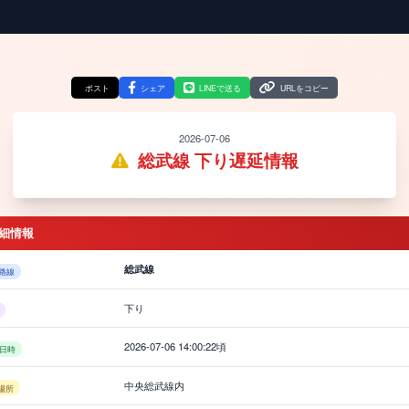
ポスト
シェア
LINEで送る
URLをコピー
2026-07-06
総武線 下り遅延情報
細情報
総武線
路線
下り
2026-07-06 14:00:22頃
日時
中央総武線内
場所