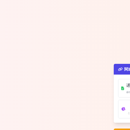
関
会
こ