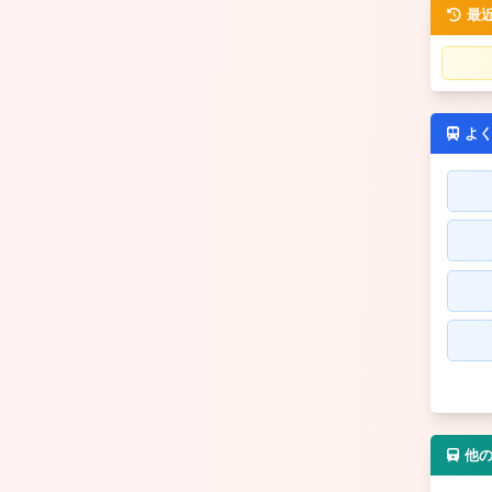
最
よ
他