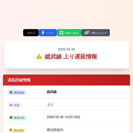
ポスト
シェア
LINEで送る
URLをコピー
2026-05-30
総武線 上り遅延情報
遅延詳細情報
総武線
遅延路線
上り
方向
2026-05-30 14:00:19頃
更新日時
横須賀線内
発生場所