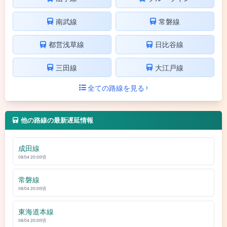
南武線
常磐線
都営浅草線
日比谷線
三田線
大江戸線
全ての路線を見る
他の路線の最新遅延情報
成田線
08/04 20:00頃
常磐線
08/04 20:00頃
東海道本線
08/04 20:00頃