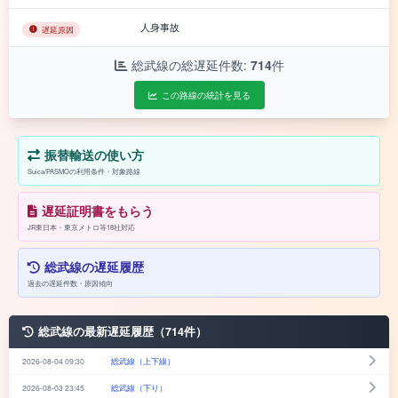
人身事故
遅延原因
総武線の総遅延件数:
714
件
この路線の統計を見る
振替輸送の使い方
Suica/PASMOの利用条件・対象路線
遅延証明書をもらう
JR東日本・東京メトロ等18社対応
総武線の遅延履歴
過去の遅延件数・原因傾向
総武線の最新遅延履歴（714件）
2026-08-04 09:30
総武線（上下線）
2026-08-03 23:45
総武線（下り）