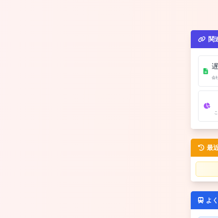
関
会
こ
最
よ