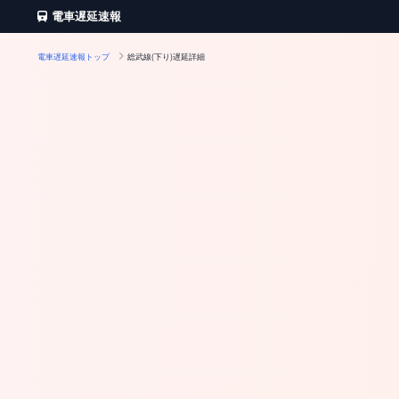
電車遅延速報
電車遅延速報トップ
総武線(下り)遅延詳細