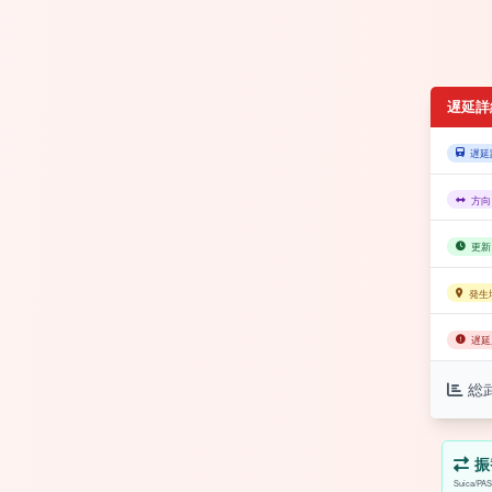
遅延詳
遅延
方向
更新
発生
遅延
総
振
Suica