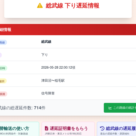
総武線 下り遅延情報
細情報
総武線
路線
下り
2026-05-28 22:00:12頃
日時
津田沼〜稲毛駅
場所
信号障害
原因
武線の総遅延件数:
714
件
この路線の統計
替輸送の使い方
遅延証明書をもらう
総武線の遅延履
/PASMOの利用条件・対象路線
JR東日本・東京メトロ等18社対応
過去の遅延件数・原因傾向