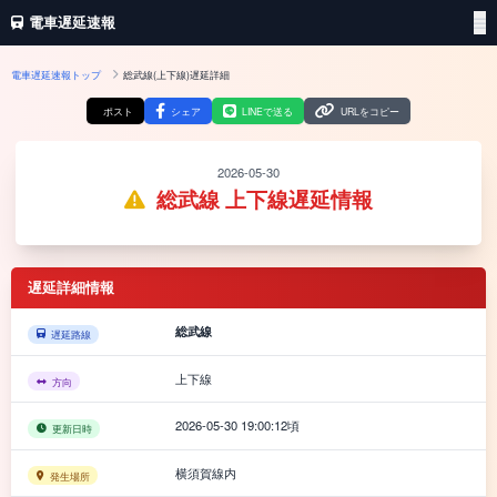
電車遅延速報
電車遅延速報トップ
総武線(上下線)遅延詳細
ポスト
シェア
LINEで送る
URLをコピー
2026-05-30
総武線 上下線遅延情報
遅延詳細情報
総武線
遅延路線
上下線
方向
2026-05-30 19:00:12頃
更新日時
横須賀線内
発生場所