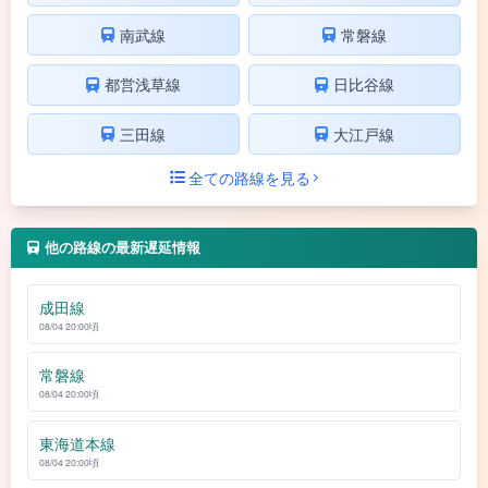
南武線
常磐線
都営浅草線
日比谷線
三田線
大江戸線
全ての路線を見る
他の路線の最新遅延情報
成田線
08/04 20:00頃
常磐線
08/04 20:00頃
東海道本線
08/04 20:00頃