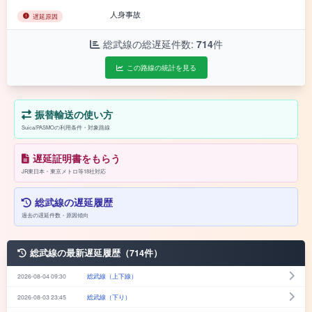
人身事故
遅延原因
総武線の総遅延件数:
714
件
この路線の統計を見る
振替輸送の使い方
Suica/PASMOの利用条件・対象路線
遅延証明書をもらう
JR東日本・東京メトロ等18社対応
総武線の遅延履歴
過去の遅延件数・原因傾向
総武線の最新遅延履歴（714件）
2026-08-04 09:30
総武線（上下線）
2026-08-03 23:45
総武線（下り）