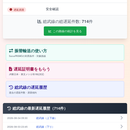
安全確認
遅延原因
総武線の総遅延件数:
714
件
この路線の統計を見る
振替輸送の使い方
Suica/PASMOの利用条件・対象路線
遅延証明書をもらう
JR東日本・東京メトロ等18社対応
総武線の遅延履歴
過去の遅延件数・原因傾向
総武線の最新遅延履歴（714件）
2026-08-04 09:30
総武線（上下線）
2026-08-03 23:45
総武線（下り）