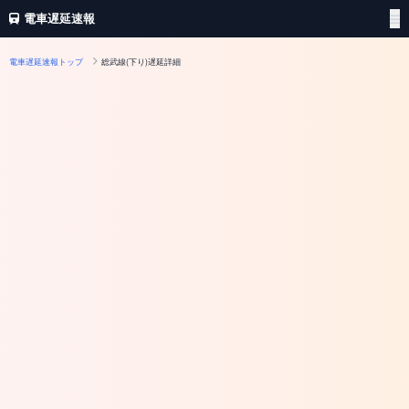
電車遅延速報
電車遅延速報トップ
総武線(下り)遅延詳細