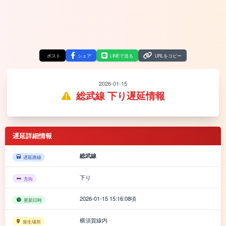
ポスト
シェア
LINEで送る
URLをコピー
2026-01-15
総武線 下り遅延情報
遅延詳細情報
総武線
遅延路線
下り
方向
2026-01-15 15:16:08頃
更新日時
横須賀線内
発生場所