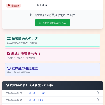
踏切事故
遅延原因
総武線の総遅延件数:
714
件
この路線の統計を見る
振替輸送の使い方
Suica/PASMOの利用条件・対象路線
遅延証明書をもらう
JR東日本・東京メトロ等18社対応
総武線の遅延履歴
過去の遅延件数・原因傾向
総武線の最新遅延履歴（714件）
2026-08-04 09:30
総武線（上下線）
2026-08-03 23:45
総武線（下り）