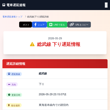
電車遅延速報
電車遅延速報トップ
総武線(下り)遅延詳細
ポスト
シェア
LINEで送る
URLをコピー
2026-05-29
総武線 下り遅延情報
遅延詳細情報
総武線
遅延路線
下り
方向
2026-05-29 23:15:07頃
更新日時
東海道本線内での踏切内
発生場所