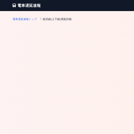
電車遅延速報
電車遅延速報トップ
総武線(上下線)遅延詳細