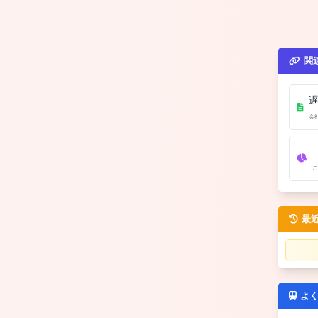
関
会
こ
最
よ