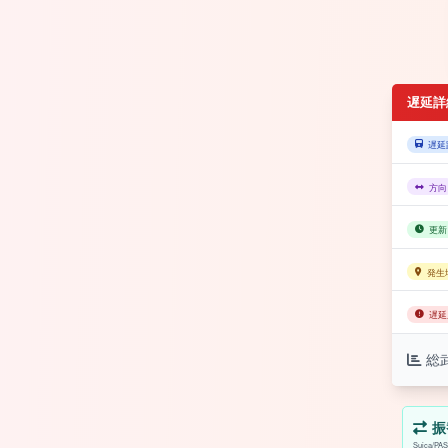
遅延詳
遅延
方向
更新
発生
遅延
総
振
Suica