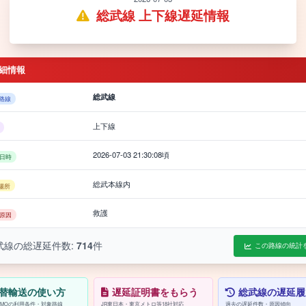
総武線 上下線遅延情報
細情報
総武線
路線
上下線
2026-07-03 21:30:08頃
日時
総武本線内
場所
救護
原因
武線の総遅延件数:
714
件
この路線の統計
替輸送の使い方
遅延証明書をもらう
総武線の遅延履
/PASMOの利用条件・対象路線
JR東日本・東京メトロ等18社対応
過去の遅延件数・原因傾向