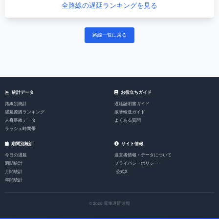
全路線の遅延ランキングを見る
路線一覧に戻る
統計データ
お役立ちガイド
路線別統計
遅延証明書ガイド
遅延原因ランキング
振替輸送ガイド
人身事故データ
よくある質問
ラッシュ時間帯
期間別統計
サイト情報
今日の遅延
運営者情報・データについて
週間統計
プライバシーポリシー
月間統計
公式X
年間統計
© 2026 電車遅延速報