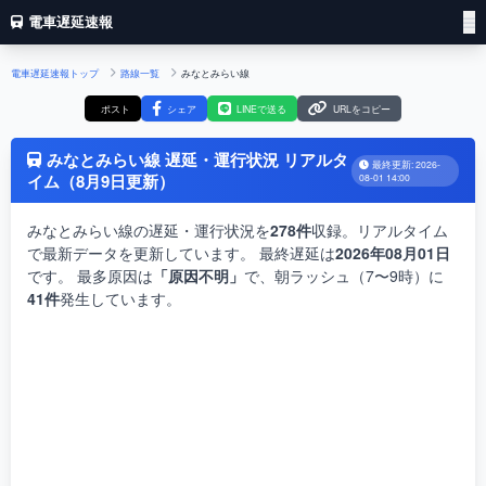
電車遅延速報
電車遅延速報トップ
路線一覧
みなとみらい線
ポスト
シェア
LINEで送る
URLをコピー
みなとみらい線 遅延・運行状況 リアルタ
最終更新: 2026-
イム（8月9日更新）
08-01 14:00
みなとみらい線の遅延・運行状況を
278件
収録。リアルタイム
で最新データを更新しています。 最終遅延は
2026年08月01日
です。 最多原因は
「原因不明」
で、朝ラッシュ（7〜9時）に
41件
発生しています。