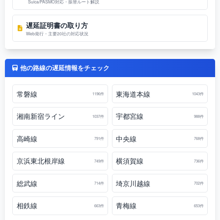
Suica/PASMO対応・振替ルート解説
遅延証明書の取り方
Web発行・主要20社の対応状況
他の路線の遅延情報をチェック
常磐線
東海道本線
1196件
1043件
湘南新宿ライン
宇都宮線
1037件
988件
高崎線
中央線
791件
768件
京浜東北根岸線
横須賀線
749件
736件
総武線
埼京川越線
714件
702件
相鉄線
青梅線
663件
653件