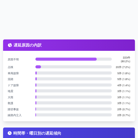
遅延原因の内訳
223件
原因不明
(80.2%)
点検
20件 (7.2%)
車両故障
5件 (1.8%)
混雑
5件 (1.8%)
ドア故障
4件 (1.4%)
地震
3件 (1.1%)
大雨
3件 (1.1%)
救護
3件 (1.1%)
踏切事故
2件 (0.7%)
線路内立入
2件 (0.7%)
時間帯・曜日別の遅延傾向