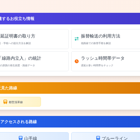
連するお役立ち情報
遅延証明書の取り方
振替輸送の利用方法
社・学校への提出方法を解説
他路線での振替手順を解説
「線路内立入」の統計
ラッシュ時間帯データ
の原因の発生頻度・路線データ
遅延が多い時間帯をチェック
近見た路線
都営浅草線
くアクセスされる路線
山手線
ブルーライン