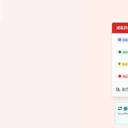
遅延詳
遅延
更新
発生
遅延
都
振
Suica