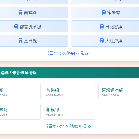
南武線
常磐線
都営浅草線
日比谷線
三田線
大江戸線
全ての路線を見る
の路線の最新遅延情報
線
常磐線
東海道本線
20:00頃
08/04 20:00頃
08/04 20:00頃
野線
相模線
19:00頃
08/04 18:45頃
すべての路線を見る