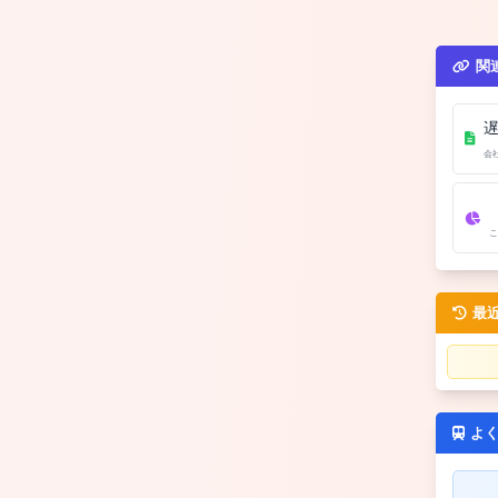
関
会
こ
最
よ