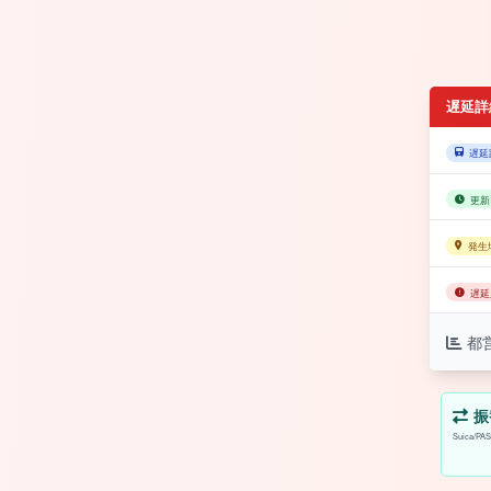
遅延詳
遅延
更新
発生
遅延
都
振
Suica