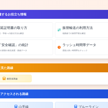
連するお役立ち情報
遅延証明書の取り方
振替輸送の利用方法
社・学校への提出方法を解説
他路線での振替手順を解説
「安全確認」の統計
ラッシュ時間帯データ
の原因の発生頻度・路線データ
遅延が多い時間帯をチェック
近見た路線
都営浅草線
くアクセスされる路線
山手線
ブルーライン