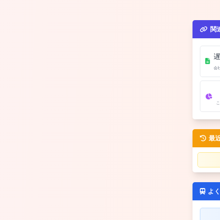
関
会
こ
最
よ