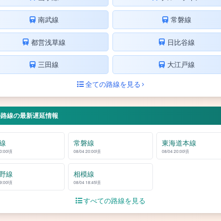
南武線
常磐線
都営浅草線
日比谷線
三田線
大江戸線
全ての路線を見る
の路線の最新遅延情報
線
常磐線
東海道本線
20:00頃
08/04 20:00頃
08/04 20:00頃
野線
相模線
19:00頃
08/04 18:45頃
すべての路線を見る