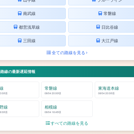
南武線
常磐線
都営浅草線
日比谷線
三田線
大江戸線
全ての路線を見る
の路線の最新遅延情報
線
常磐線
東海道本線
20:00頃
08/04 20:00頃
08/04 20:00頃
野線
相模線
19:00頃
08/04 18:45頃
すべての路線を見る