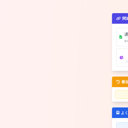
関
会
こ
最
よ