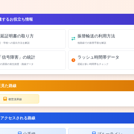
連するお役立ち情報
遅延証明書の取り方
振替輸送の利用方法
社・学校への提出方法を解説
他路線での振替手順を解説
「信号障害」の統計
ラッシュ時間帯データ
の原因の発生頻度・路線データ
遅延が多い時間帯をチェック
近見た路線
都営浅草線
くアクセスされる路線
山手線
ブルーライン