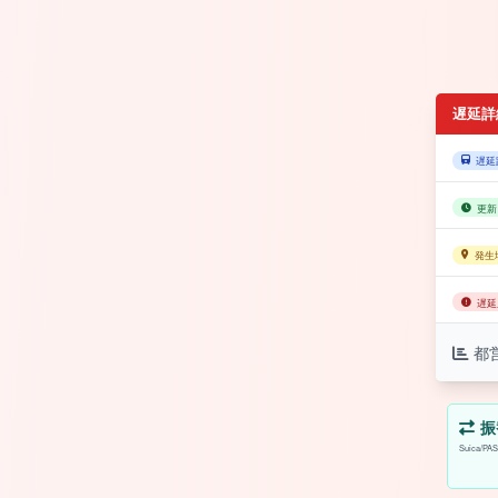
遅延詳
遅延
更新
発生
遅延
都
振
Suica