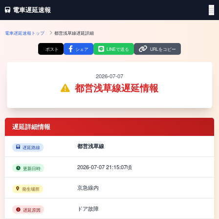
電車遅延速報
電車遅延速報トップ
都営浅草線遅延詳細
ポスト
シェア
LINEで送る
URLをコピー
2026-07-07
都営浅草線遅延情報
遅延詳細情報
都営浅草線
遅延路線
2026-07-07 21:15:07頃
更新日時
京急線内
発生場所
ドア故障
遅延原因