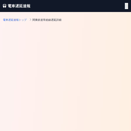
電車遅延速報
電車遅延速報トップ
関東鉄道常総線遅延詳細