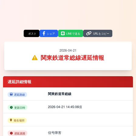
ポスト
シェア
LINEで送る
URLをコピー
2026-04-21
関東鉄道常総線遅延情報
遅延詳細情報
関東鉄道常総線
遅延路線
2026-04-21 14:45:06頃
更新日時
発生場所
信号障害
遅延原因