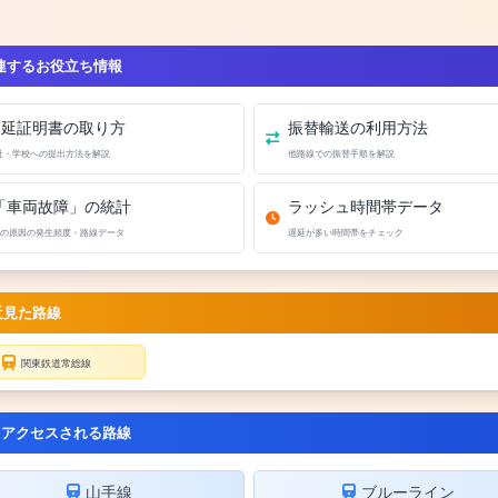
連するお役立ち情報
遅延証明書の取り方
振替輸送の利用方法
社・学校への提出方法を解説
他路線での振替手順を解説
「車両故障」の統計
ラッシュ時間帯データ
の原因の発生頻度・路線データ
遅延が多い時間帯をチェック
近見た路線
関東鉄道常総線
くアクセスされる路線
山手線
ブルーライン