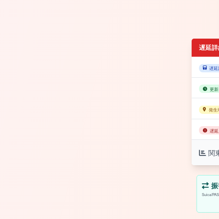
遅延詳
遅延
更新
発生
遅延
関
振
Suica