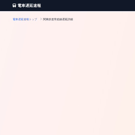
電車遅延速報
電車遅延速報トップ
関東鉄道常総線遅延詳細