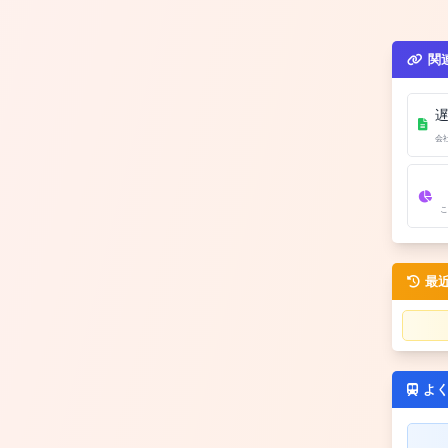
関
会
こ
最
よ