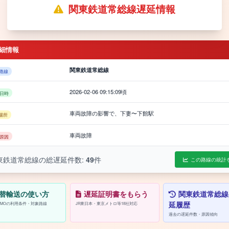
関東鉄道常総線遅延情報
細情報
関東鉄道常総線
路線
2026-02-06 09:15:09頃
日時
車両故障の影響で、下妻〜下館駅
場所
車両故障
原因
東鉄道常総線の総遅延件数:
49
件
この路線の統計
替輸送の使い方
遅延証明書をもらう
関東鉄道常総線
延履歴
/PASMOの利用条件・対象路線
JR東日本・東京メトロ等18社対応
過去の遅延件数・原因傾向