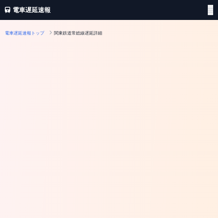
電車遅延速報
電車遅延速報トップ
関東鉄道常総線遅延詳細