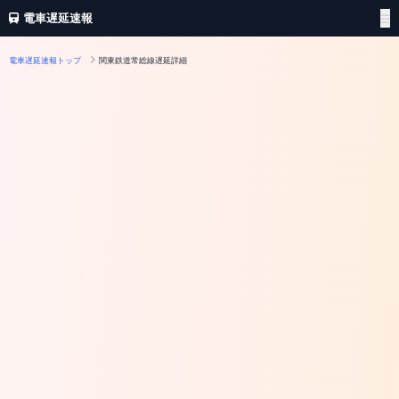
電車遅延速報
電車遅延速報トップ
関東鉄道常総線遅延詳細