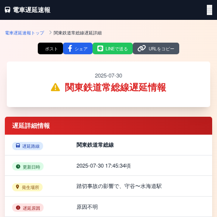
電車遅延速報
電車遅延速報トップ
関東鉄道常総線遅延詳細
ポスト
シェア
LINEで送る
URLをコピー
2025-07-30
関東鉄道常総線遅延情報
遅延詳細情報
関東鉄道常総線
遅延路線
2025-07-30 17:45:34頃
更新日時
踏切事故の影響で、守谷〜水海道駅
発生場所
原因不明
遅延原因