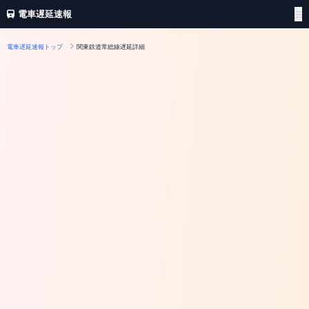
電車遅延速報
電車遅延速報トップ
関東鉄道常総線遅延詳細