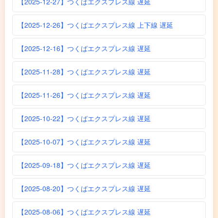
【2025-12-27】つくばエクスプレス線 遅延
【2025-12-26】つくばエクスプレス線 上下線 遅延
【2025-12-16】つくばエクスプレス線 遅延
【2025-11-28】つくばエクスプレス線 遅延
【2025-11-26】つくばエクスプレス線 遅延
【2025-10-22】つくばエクスプレス線 遅延
【2025-10-07】つくばエクスプレス線 遅延
【2025-09-18】つくばエクスプレス線 遅延
【2025-08-20】つくばエクスプレス線 遅延
【2025-08-06】つくばエクスプレス線 遅延