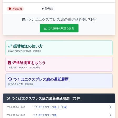
安全確認
遅延原因
つくばエクスプレス線の総遅延件数:
73
件
この路線の統計を見る
振替輸送の使い方
Suica/PASMOの利用条件・対象路線
遅延証明書をもらう
JR東日本・東京メトロ等18社対応
つくばエクスプレス線の遅延履歴
過去の遅延件数・原因傾向
つくばエクスプレス線の最新遅延履歴（73件）
2026-07-26 19:30
つくばエクスプレス線（上下線）
2026-07-04 18:00
つくばエクスプレス線