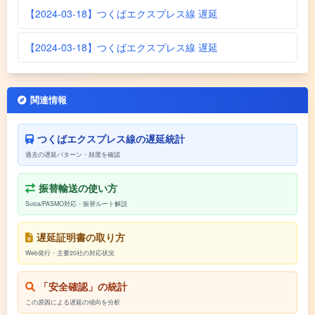
【2024-03-18】つくばエクスプレス線 遅延
【2024-03-18】つくばエクスプレス線 遅延
関連情報
つくばエクスプレス線の遅延統計
過去の遅延パターン・頻度を確認
振替輸送の使い方
Suica/PASMO対応・振替ルート解説
遅延証明書の取り方
Web発行・主要20社の対応状況
「安全確認」の統計
この原因による遅延の傾向を分析