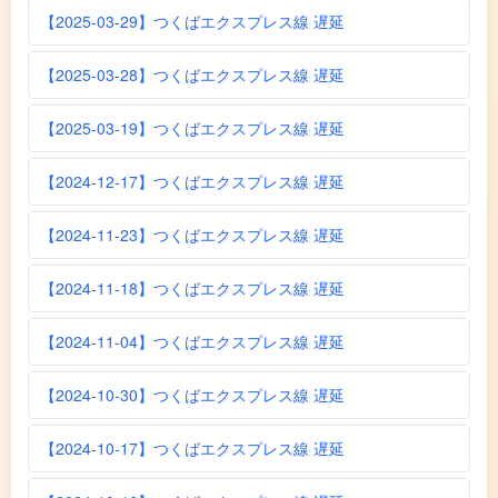
【2025-03-29】つくばエクスプレス線 遅延
【2025-03-28】つくばエクスプレス線 遅延
【2025-03-19】つくばエクスプレス線 遅延
【2024-12-17】つくばエクスプレス線 遅延
【2024-11-23】つくばエクスプレス線 遅延
【2024-11-18】つくばエクスプレス線 遅延
【2024-11-04】つくばエクスプレス線 遅延
【2024-10-30】つくばエクスプレス線 遅延
【2024-10-17】つくばエクスプレス線 遅延