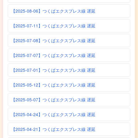
【2025-08-06】つくばエクスプレス線 遅延
【2025-07-11】つくばエクスプレス線 遅延
【2025-07-08】つくばエクスプレス線 遅延
【2025-07-07】つくばエクスプレス線 遅延
【2025-07-01】つくばエクスプレス線 遅延
【2025-05-12】つくばエクスプレス線 遅延
【2025-05-07】つくばエクスプレス線 遅延
【2025-04-24】つくばエクスプレス線 遅延
【2025-04-21】つくばエクスプレス線 遅延