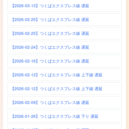
【2026-03-13】つくばエクスプレス線 遅延
【2026-02-25】つくばエクスプレス線 遅延
【2026-02-25】つくばエクスプレス線 遅延
【2026-02-24】つくばエクスプレス線 遅延
【2026-02-16】つくばエクスプレス線 遅延
【2026-02-12】つくばエクスプレス線 上下線 遅延
【2026-02-12】つくばエクスプレス線 上下線 遅延
【2026-02-09】つくばエクスプレス線 遅延
【2026-01-26】つくばエクスプレス線 下り 遅延