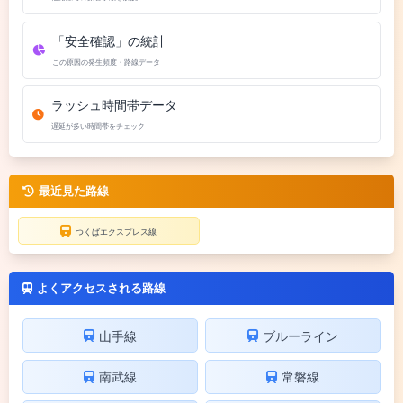
「安全確認」の統計
この原因の発生頻度・路線データ
ラッシュ時間帯データ
遅延が多い時間帯をチェック
最近見た路線
つくばエクスプレス線
よくアクセスされる路線
山手線
ブルーライン
南武線
常磐線