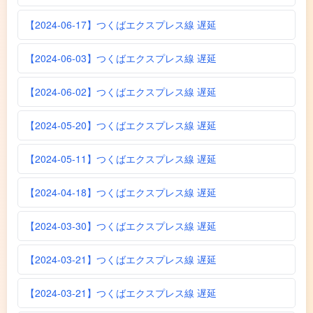
【2024-06-17】つくばエクスプレス線 遅延
【2024-06-03】つくばエクスプレス線 遅延
【2024-06-02】つくばエクスプレス線 遅延
【2024-05-20】つくばエクスプレス線 遅延
【2024-05-11】つくばエクスプレス線 遅延
【2024-04-18】つくばエクスプレス線 遅延
【2024-03-30】つくばエクスプレス線 遅延
【2024-03-21】つくばエクスプレス線 遅延
【2024-03-21】つくばエクスプレス線 遅延