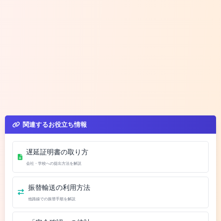
関連するお役立ち情報
遅延証明書の取り方
会社・学校への提出方法を解説
振替輸送の利用方法
他路線での振替手順を解説