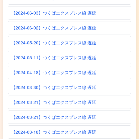
【2024-06-03】つくばエクスプレス線 遅延
【2024-06-02】つくばエクスプレス線 遅延
【2024-05-20】つくばエクスプレス線 遅延
【2024-05-11】つくばエクスプレス線 遅延
【2024-04-18】つくばエクスプレス線 遅延
【2024-03-30】つくばエクスプレス線 遅延
【2024-03-21】つくばエクスプレス線 遅延
【2024-03-21】つくばエクスプレス線 遅延
【2024-03-18】つくばエクスプレス線 遅延