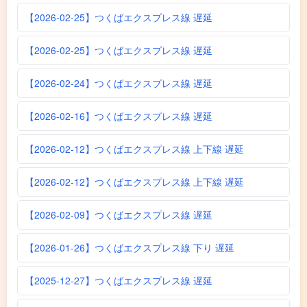
【2026-02-25】つくばエクスプレス線 遅延
【2026-02-25】つくばエクスプレス線 遅延
【2026-02-24】つくばエクスプレス線 遅延
【2026-02-16】つくばエクスプレス線 遅延
【2026-02-12】つくばエクスプレス線 上下線 遅延
【2026-02-12】つくばエクスプレス線 上下線 遅延
【2026-02-09】つくばエクスプレス線 遅延
【2026-01-26】つくばエクスプレス線 下り 遅延
【2025-12-27】つくばエクスプレス線 遅延