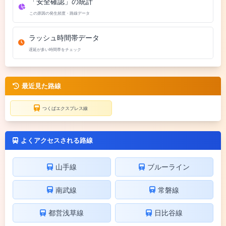
「安全確認」の統計
この原因の発生頻度・路線データ
ラッシュ時間帯データ
遅延が多い時間帯をチェック
最近見た路線
つくばエクスプレス線
よくアクセスされる路線
山手線
ブルーライン
南武線
常磐線
都営浅草線
日比谷線