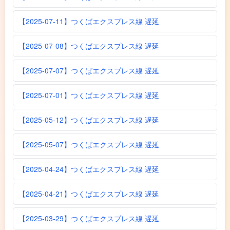
【2025-07-11】つくばエクスプレス線 遅延
【2025-07-08】つくばエクスプレス線 遅延
【2025-07-07】つくばエクスプレス線 遅延
【2025-07-01】つくばエクスプレス線 遅延
【2025-05-12】つくばエクスプレス線 遅延
【2025-05-07】つくばエクスプレス線 遅延
【2025-04-24】つくばエクスプレス線 遅延
【2025-04-21】つくばエクスプレス線 遅延
【2025-03-29】つくばエクスプレス線 遅延