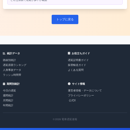
トップに戻る
統計データ
お役立ちガイド
路線別統計
遅延証明書ガイド
遅延原因ランキング
振替輸送ガイド
人身事故データ
よくある質問
ラッシュ時間帯
期間別統計
サイト情報
今日の遅延
運営者情報・データについて
週間統計
プライバシーポリシー
月間統計
公式X
年間統計
© 2026 電車遅延速報