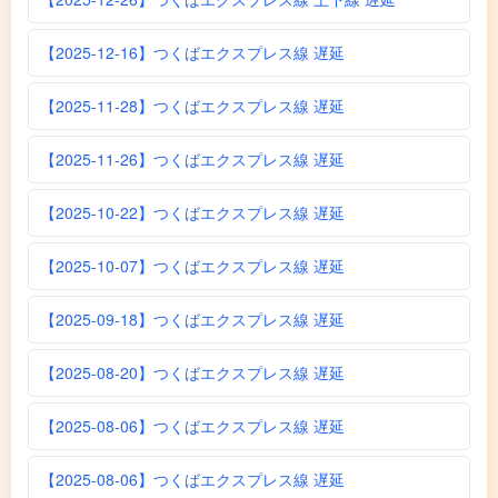
【2025-12-16】つくばエクスプレス線 遅延
【2025-11-28】つくばエクスプレス線 遅延
【2025-11-26】つくばエクスプレス線 遅延
【2025-10-22】つくばエクスプレス線 遅延
【2025-10-07】つくばエクスプレス線 遅延
【2025-09-18】つくばエクスプレス線 遅延
【2025-08-20】つくばエクスプレス線 遅延
【2025-08-06】つくばエクスプレス線 遅延
【2025-08-06】つくばエクスプレス線 遅延