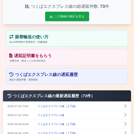
つくばエクスプレス線の総遅延件数:
73
件
この路線の統計を見る
振替輸送の使い方
Suica/PASMOの利用条件・対象路線
遅延証明書をもらう
JR東日本・東京メトロ等18社対応
つくばエクスプレス線の遅延履歴
過去の遅延件数・原因傾向
つくばエクスプレス線の最新遅延履歴（73件）
2026-07-26 19:30
つくばエクスプレス線（上下線）
2026-07-04 18:00
つくばエクスプレス線
2026-06-26 22:48
つくばエクスプレス線（上下線）
2026-06-26 14:00
つくばエクスプレス線（上下線）