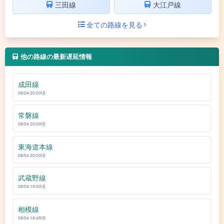
三田線
大江戸線
全ての路線を見る
他の路線の最新遅延情報
成田線
08/04 20:00頃
常磐線
08/04 20:00頃
東海道本線
08/04 20:00頃
武蔵野線
08/04 19:00頃
相模線
08/04 18:45頃